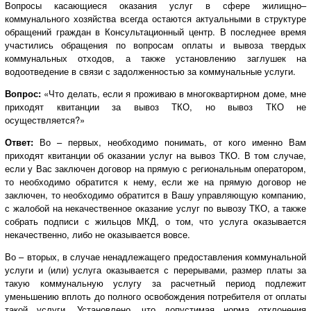
Вопросы касающиеся оказания услуг в сфере жилищно–
коммунального хозяйства всегда остаются актуальными в структуре
обращений граждан в Консультационный центр. В последнее время
участились обращения по вопросам оплаты и вывоза твердых
коммунальных отходов, а также установлению заглушек на
водоотведение в связи с задолженностью за коммунальные услуги.
Вопрос:
«Что делать, если я проживаю в многоквартирном доме, мне
приходят квитанции за вывоз ТКО, но вывоз ТКО не
осуществляется?»
Ответ:
Во – первых, необходимо понимать, от кого именно Вам
приходят квитанции об оказании услуг на вывоз ТКО. В том случае,
если у Вас заключен договор на прямую с региональным оператором,
то необходимо обратится к нему, если же на прямую договор не
заключен, то необходимо обратится в Вашу управляющую компанию,
с жалобой на некачественное оказание услуг по вывозу ТКО, а также
собрать подписи с жильцов МКД, о том, что услуга оказывается
некачественно, либо не оказывается вовсе.
Во – вторых, в случае ненадлежащего предоставления коммунальной
услуги и (или) услуга оказывается с перерывами, размер платы за
такую коммунальную услугу за расчетный период подлежит
уменьшению вплоть до полного освобождения потребителя от оплаты
такой услуги. Установлено, что допустимая норма отклонения