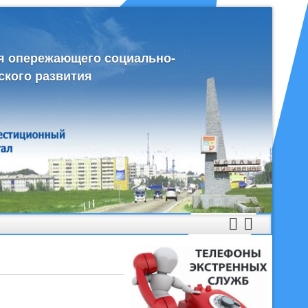
я опережающего социально-
ского развития