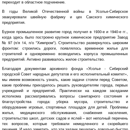
переходит в областное подчинение.
В годы Великой Отечественной войны в Усолье-Сибирское
эвакуировали швейную фабрику и цех Сакского химического
предприятия.
Бурное промышленное развитие город получил в 1930-е и 1940-е гг.,
когда здесь было построено крупное химическое предприятие Завод
№ 97 (п/я 14, п/о "Химпром"). Строительство развернулось широким
фронтом: строились дороги, появлялось временное жилье для
строителей и одновременно возводились корпуса промышленных
предприятий. Активно развивалось жилое строительство.
Благодаря документам архивного фонда «Усолье - Сибирский
городской Совет народных депутатов и его исполнительный комитет»,
мы имеем возможность узнать, какие задачи стояли перед Советом,
какие проблемы приходилось решать руководителям города, первых
учреждений и предприятий. Практически на каждом заседании
исполкома рассматривались вопросы санитарного состояния и
благоустройства города: уборка мусора, строительство и
оборудование игровых, спортивных площадок для детей. Проблемы
жилья, медицинского обслуживания, снабжения населения,
строительство школ, детских садов и яслей – вот неполный перечень
тех вопросов, которые требовали немедленного и скорейшего
решения. И надо заметить, что эти задачи решались довольно быстро