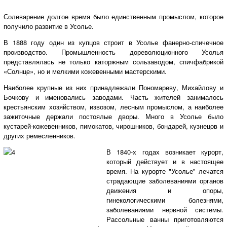
Солеварение долгое время было единственным промыслом, которое
получило развитие в Усолье.
В 1888 году один из купцов строит в Усолье фанерно-спичечное
производство. Промышленность дореволюционного Усолья
представлялась не только каторжным сользаводом, спичфабрикой
«Солнце», но и мелкими кожевенными мастерскими.
Наиболее крупные из них принадлежали Пономареву, Михайлову и
Бочкову и именовались заводами. Часть жителей занималось
крестьянским хозяйством, извозом, лесным промыслом, а наиболее
зажиточные держали постоялые дворы. Много в Усолье было
кустарей-кожевенников, пимокатов, чирошников, бондарей, кузнецов и
других ремесленников.
В 1840-х годах возникает курорт,
который действует и в настоящее
время. На курорте "Усолье" лечатся
страдающие заболеваниями органов
движения и опоры,
гинекологическими болезнями,
заболеваниями нервной системы.
Рассольные ванны приготовляются