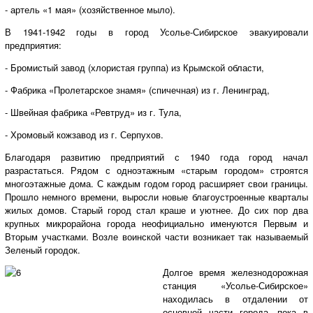
- артель «1 мая» (хозяйственное мыло).
В 1941-1942 годы в город Усолье-Сибирское эвакуировали
предприятия:
- Бромистый завод (хлористая группа) из Крымской области,
- Фабрика «Пролетарское знамя» (спичечная) из г. Ленинград,
- Швейная фабрика «Ревтруд» из г. Тула,
- Хромовый кожзавод из г. Серпухов.
Благодаря развитию предприятий с 1940 года город начал
разрастаться. Рядом с одноэтажным «старым городом» строятся
многоэтажные дома. С каждым годом город расширяет свои границы.
Прошло немного времени, выросли новые благоустроенные кварталы
жилых домов. Старый город стал краше и уютнее. До сих пор два
крупных микрорайона города неофициально именуются Первым и
Вторым участками. Возле воинской части возникает так называемый
Зеленый городок.
Долгое время железнодорожная
станция «Усолье-Сибирское»
находилась в отдалении от
основной части города, пока в