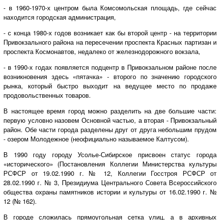
- в 1960-1970-х центром была Комсомольская площадь, где сейчас
находится городская администрация,
- с конца 1980-х годов возникает как бы второй центр - на территории
Привокзального района на пересечении проспекта Красных партизан и
проспекта Космонавтов, недалеко от железнодорожного вокзала,
- в 1990-х годах появляется подцентр в Привокзальном районе после
возникновения здесь «пятачка» - второго по значению городского
рынка, который быстро выходит на ведущее место по продаже
продовольственных товаров.
В настоящее время город можно разделить на две большие части:
первую условно назовем Основной частью, а вторая - Привокзальный
район. Обе части города разделены друг от друга небольшим прудом
- озером Молодежное (неофициально называемое Калтусом).
В 1990 году городу Усолье-Сибирское присвоен статус города
«исторического» (Постановления Коллегии Министерства культуры
РСФСР от 19.02.1990 г. № 12, Коллегии Госстроя РСФСР от
28.02.1990 г. № 3, Президиума Центрального Совета Всероссийского
общества охраны памятников истории и культуры от 16.02.1990 г. №
12 (№ 162).
В городе сложилась прямоугольная сетка улиц, а в архивных