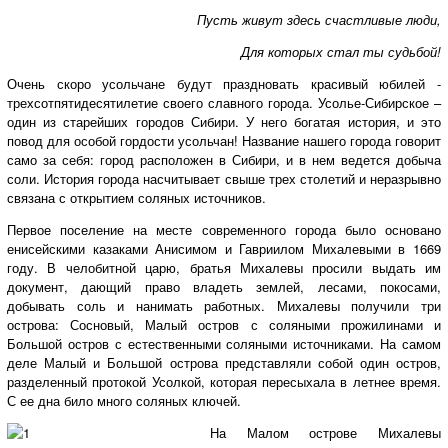
Пусть живут здесь счастливые люди,
Для которых стал ты судьбой!
Очень скоро усольчане будут праздновать красивый юбилей -
трехсотпятидесятилетие своего славного города. Усолье-Сибирское –
один из старейших городов Сибири. У него богатая история, и это
повод для особой гордости усольчан! Название нашего города говорит
само за себя: город расположен в Сибири, и в нем ведется добыча
соли. История города насчитывает свыше трех столетий и неразрывно
связана с открытием соляных источников.
Первое поселение на месте современного города было основано
енисейскими казаками Анисимом и Гавриилом Михалевыми в 1669
году. В челобитной царю, братья Михалевы просили выдать им
документ, дающий право владеть землей, лесами, покосами,
добывать соль и нанимать работных. Михалевы получили три
острова: Сосновый, Малый остров с соляными прожилинами и
Большой остров с естественными соляными источниками. На самом
деле Малый и Большой острова представляли собой один остров,
разделенный протокой Усолкой, которая пересыхала в летнее время.
С ее дна било много соляных ключей.
На Малом острове Михалевы