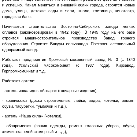
и успешно. Начал меняться и внешний облик города, строятся новые
дома, улицы, детские сады и ясли, школа, гостиница, кинотеатр,
городская баня.
Начинается строительство Восточно-Сибирского завода легких
сплавов (законсервирован в 1942 году). В 1945 году на его базе
строится машиностроительное производство Завод горного
оборудования. Строится Вакуум сользавода. Построен лесопильный
однорамный завод.
Работают предприятия Хромовый кожевенный завод № 3 (с 1840
года), Усольский мясокомбинат (с 1937 года), Кирзавод,
Горпромкомбинат и т.д.
Работают артели:
- артель инвалидов «Ангара» (гончарные изделия),
- коопиксоюз (доски строительные, лейки, ведра, котелки, ремонт
обуви, табуретки, тумбочки и т.д.),
- артель «Наша сила» (котелки),
- облпромсоюз (пошив одежды, ремонт головных уборов, обуви,
химчистка, клей столярный и т.д.),