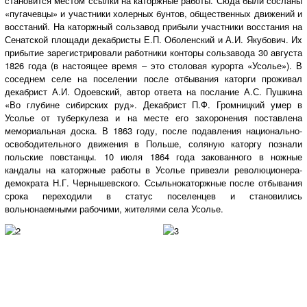
становится местом ссылки на каторжные работы. Сюда были сосланы
«пугачевцы» и участники холерных бунтов, общественных движений и
восстаний. На каторжный сользавод прибыли участники восстания на
Сенатской площади декабристы Е.П. Оболенский и А.И. Якубович. Их
прибытие зарегистрировали работники конторы сользавода 30 августа
1826 года (в настоящее время – это столовая курорта «Усолье»). В
соседнем селе на поселении после отбывания каторги проживал
декабрист А.И. Одоевский, автор ответа на послание А.С. Пушкина
«Во глубине сибирских руд». Декабрист П.Ф. Громницкий умер в
Усолье от туберкулеза и на месте его захоронения поставлена
мемориальная доска. В 1863 году, после подавления национально-
освободительного движения в Польше, соляную каторгу познали
польские повстанцы. 10 июля 1864 года закованного в ножные
кандалы на каторжные работы в Усолье привезли революционера-
демократа Н.Г. Чернышевского. Ссыльнокаторжные после отбывания
срока переходили в статус поселенцев и становились
вольнонаемными рабочими, жителями села Усолье.