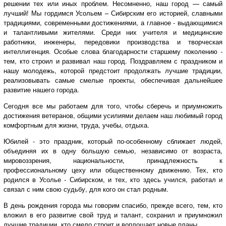
решении тех или иных проблем. Несомненно, наш город — самый
лучший! Мы гордимся Усольем – Сибирским его историей, славными
традициями, современными достижениями, а главное - выдающимися
и талантливыми жителями. Среди них учителя и медицинские
работники, инженеры, передовики производства и творческая
интеллигенция. Особые слова благодарности старшему поколению -
тем, кто строил и развивал наш город. Поздравляем с праздником и
нашу молодежь, которой предстоит продолжать лучшие традиции,
реализовывать самые смелые проекты, обеспечивая дальнейшее
развитие нашего города.
Сегодня все мы работаем для того, чтобы сберечь и приумножить
достижения ветеранов, общими усилиями делаем наш любимый город
комфортным для жизни, труда, учебы, отдыха.
Юбилей - это праздник, который по-особенному сближает людей,
объединяя их в одну большую семью, независимо от возраста,
мировоззрения, национальности, принадлежность к
профессиональному цеху или общественному движению. Тех, кто
родился в Усолье - Сибирском, и тех, кто здесь учился, работал и
связал с ним свою судьбу, для кого он стал родным.
В день рождения города мы говорим спасибо, прежде всего, тем, кто
вложил в его развитие свой труд и талант, сохранил и приумножил
лучшие традиции, кто смело строит и воплощает новые планы.