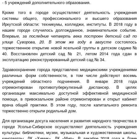
- 5 учреждений дополнительного образования.
Кроме того в городе осуществляют деятельность учреждения
системы общего, профессионального и высшего образования
Иркутской области: техникумы, колледжи, институты. В 2018 году в
нашем городе случилось долгожданное, знаменательное событие.
В
первые, за последние четверть века построен детский сад по
улице Суворова, 20. В этом же году в августе
состоялось
торжественное открытие новой ясельной группы в детском садике №
40. Восстановлен детский сад № 21, летом 2014 года сдан в
эксплуатацию реконструированный детский сад № 34.
Здравоохранение города представлено медицинскими учреждениями
различных форм собственности, в том числе действуют восемь
учреждений областного подчинения. В январе 2018 года
отремонтирован противотуберкулезный диспансер. В целях
организации максимально доступной эффективной медицинской
помощи, в привокзальном районе отремонтирован и открыт кабинет
врача общей практики. В этом году, после капитального ремонта
торжественно открыли родильный дом.
Для организации досуга населения и развития народного творчества в
городе Усолье-Сибирское осуществляют деятельность учреждения
культуры: библиотеки, музеи, музыкальная и художественная школы,
кинотеатры, ДК «Химик», ДК «Мир». В декабре 2018 года в Доме