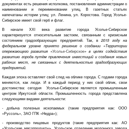
документах есть решения исполкома, постановления администрации о
наименовании и переименовании улиц. В газетных статьях
напечатаны истории улиц: ул. Ленина, ул. Коростова. Город Усолье-
Сибирское имеет свой герб и флаг.
В начале ХХI века развитие города Усолье-Сибирское
характеризуется относительным застоем, связанным с кризисным
состоянием градообразующих предприятий. Так, в
2015 году на
федеральном уровне принято решение о создании «Территории
опережающего развития «
Усолье-Сибирское
» в целях содействия
развитию города путём привлечения инвестиций и создания новых
рабочих мест, не связанных с деятельностью градообразующих
предприятий.
Каждая эпоха оставляет свой след на облике города. С годами города
меняются, как люди. И в каждый период у них свой облик, свои
достоинства: сегодня Усолье-Сибирское является промышленным
центром Иркутской области. Промышленность города представлена
следующими видами деятельности:
- добыча полезных ископаемых (такие предприятия как: ООО
«Руссоль», ЗАО ГПК «Недра»);
- производство пищевых продуктов (такие предприятия как: АО
«Усольские мясопродукты», Усольское отделение молочного завода