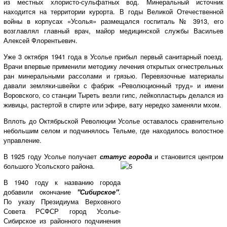
из местных хлористо-сульфатных вод. Минеральный источник
находится на территории курорта. В годы Великой Отечественной
войны в корпусах «Усолья» размещался госпиталь № 3913, его
возглавлял главный врач, майор медицинской службы Васильев
Алексей Флорентьевич.
Уже 3 октября 1941 года в Усолье прибыл первый санитарный поезд.
Врачи впервые применили методику лечения открытых огнестрельных
ран минеральными рассолами и грязью. Перевязочные материалы
давали земляки-швейки с фабрик «Революционный труд» и имени
Воровского, со станции Тыреть везли гипс, лейкопластырь делался из
живицы, растертой в спирте или эфире, вату нередко заменяли мхом.
Вплоть до Октябрьской Революции Усолье оставалось сравнительно
небольшим селом и подчинялось Тельме, где находилось волостное
управление.
В 1925 году Усолье получает
статус города
и становится центром
большого Усольского района.
В 1940 году к названию города
добавили окончание
"Сибирское"
.
По указу Президиума Верховного
Совета РСФСР город Усолье-
Сибирское из районного подчинения