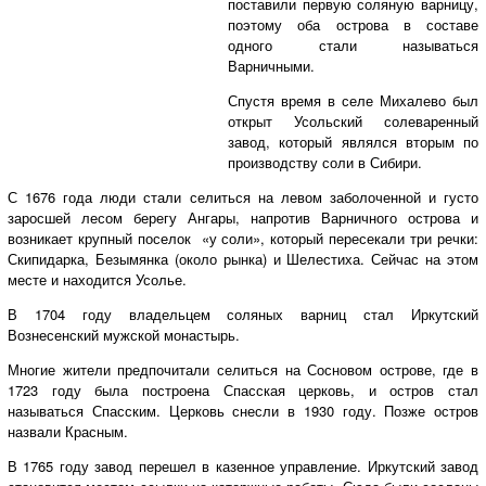
поставили первую соляную варницу,
поэтому оба острова в составе
одного стали называться
Варничными.
Спустя время в селе Михалево был
открыт Усольский солеваренный
завод, который являлся вторым по
производству соли в Сибири.
С 1676 года люди стали селиться на левом заболоченной и густо
заросшей лесом берегу Ангары, напротив Варничного острова и
возникает крупный поселок «у соли», который пересекали три речки:
Скипидарка, Безымянка (около рынка) и Шелестиха. Сейчас на этом
месте и находится Усолье.
В 1704 году владельцем соляных варниц стал Иркутский
Вознесенский мужской монастырь.
Многие жители предпочитали селиться на Сосновом острове, где в
1723 году была построена Спасская церковь, и остров стал
называться Спасским. Церковь снесли в 1930 году. Позже остров
назвали Красным.
В 1765 году завод перешел в казенное управление. Иркутский завод