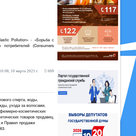
tic Pollution» - «Борьба с
 потребителей (Consumers
0:08, 10 марта 2021 г.
669
ового спирта, воды,
жды, ухода за волосами,
арфюмерно-косметических
метических товаров продавец
1 и Правил продажи
63.