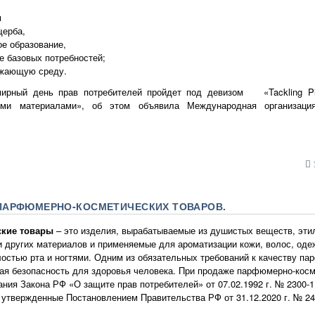
м
щерба,
ое образование,
е базовых потребностей;
ужающую среду.
ирный день прав потребителей пройдет под девизом «Tackling Plas
ыми материалами», об этом объявила Международная организация
1
ПАРФЮМЕРНО-КОСМЕТИЧЕСКИХ ТОВАРОВ.
ские
товары
– это изделия, вырабатываемые из душистых веществ, этил
 и других материалов и применяемые для ароматизации кожи, волос, оде
олостью рта и ногтями. Одним из обязательных требований к качеству п
ная безопасность для здоровья человека. При продаже парфюмерно-кос
ния Закона РФ «О защите прав потребителей» от 07.02.1992 г. № 2300-
 утвержденные Постановлением Правительства РФ от 31.12.2020 г. № 24