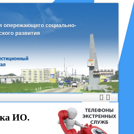
я опережающего социально-
ского развития