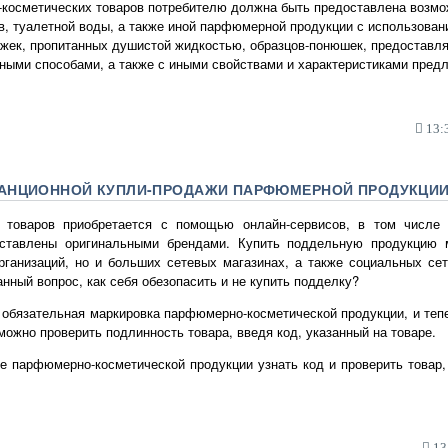
косметических товаров потребителю должна быть предоставлена возмо
в, туалетной воды, а также иной парфюмерной продукции с использова
ажек, пропитанных душистой жидкостью, образцов-понюшек, предоставл
пными способами, а также с иными свойствами и характеристиками пред
13:3
АНЦИОННОЙ КУПЛИ-ПРОДАЖИ ПАРФЮМЕРНОЙ ПРОДУКЦИ
 товаров приобретается с помощью онлайн-сервисов, в том числе 
оставлены оригинальными брендами. Купить поддельную продукцию 
рганизаций, но и больших сетевых магазинах, а также социальных се
нный вопрос, как себя обезопасить и не купить подделку?
 обязательная маркировка парфюмерно-косметической продукции, и те
можно проверить подлинность товара, введя код, указанный на товаре.
е парфюмерно-косметической продукции узнать код и проверить товар,
13: