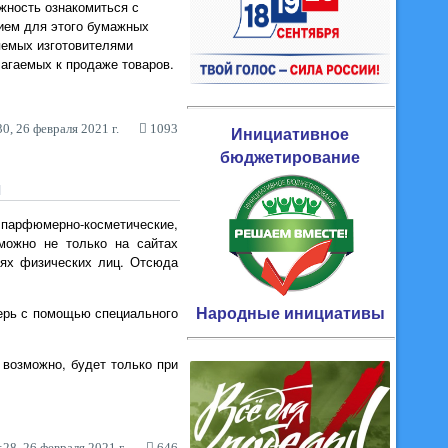
жность ознакомиться с
нием для этого бумажных
яемых изготовителями
лагаемых к продаже товаров.
0, 26 февраля 2021 г.
1093
Инициативное
бюджетирование
И
парфюмерно-косметические,
можно не только на сайтах
тях физических лиц. Отсюда
Народные инициативы
перь с помощью специального
 возможно, будет только при
28, 26 февраля 2021 г.
646