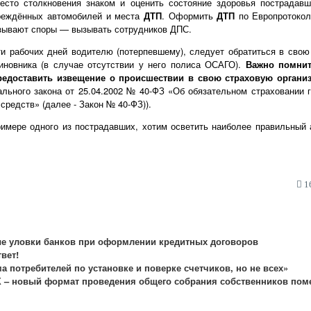
есто столкновения знаком и оценить состояние здоровья пострадавш
еждённых автомобилей и места
ДТП
. Оформить
ДТП
по Европротокол
ызывают споры — вызывать сотрудников ДПС.
и рабочих дней водителю (потерпевшему), следует обратиться в свою
иновника (в случае отсутствии у него полиса ОСАГО).
Важно помнит
редоставить извещение о происшествии в свою страховую органи
рального закона от 25.04.2002 № 40-ФЗ «Об обязательном страховании 
средств» (далее - Закон № 40-ФЗ)).
римере одного из пострадавших, хотим осветить наиболее правильный 
16
е уловки банков при оформлении кредитных договоров
вет!
 потребителей по установке и поверке счетчиков, но не всех»
 – новый формат проведения общего собрания собственников по