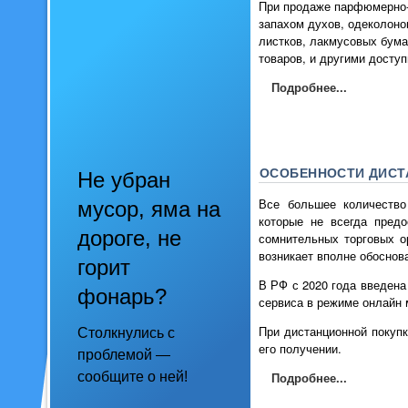
При продаже парфюмерно-
запахом духов, одеколоно
листков, лакмусовых бум
товаров, и другими досту
Подробнее...
ОСОБЕННОСТИ ДИСТ
Не убран
Все большее количество
мусор, яма на
которые не всегда пред
дороге, не
сомнительных торговых о
возникает вполне обоснова
горит
В РФ с 2020 года введена
фонарь?
сервиса в режиме онлайн 
При дистанционной покупк
Столкнулись с
его получении.
проблемой —
Подробнее...
сообщите о ней!