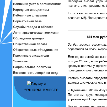
Передача выплат упроща
Воинский учет в организациях
назначать их проактивно,
Народные инициативы
Если у вас остались вопро
Публичные слушания
бесплатный). Часы работы: 
Нормативная база
Службы города и области
Антинаркотическая комиссия
874 млн руб
Обращения граждан
Общественная палата
За два месяца регионал
обратился за новой мерой
Общественные объединения
Присяжные заседатели
Ежегодная семейная выпл
или до 23 лет, если ребе
Экология
кратную величину прожит
Национальная политика
проводится комплексная о
Безопасность людей на воде
Размер выплаты определя
доходы физических лиц и 
Решаем вместе
«Отделение СФР по Иркутс
По итогам двух месяцев
управляющий Отделением 
Подать заявление может к