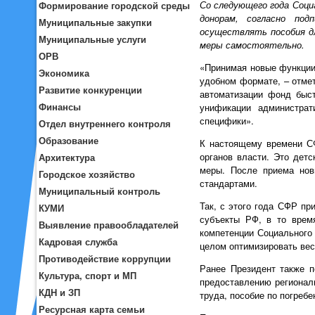
Со следующего года Соц
Формирование городской среды
донорам, согласно по
Муниципальные закупки
осуществлять пособия дл
Муниципальные услуги
меры самостоятельно.
ОРВ
«Принимая новые функции,
Экономика
удобном формате, – отме
Развитие конкуренции
автоматизации фонд быст
Финансы
унификации администрат
специфики».
Отдел внутреннего контроля
Образование
К настоящему времени СФ
органов власти. Это дет
Архитектура
меры. После приема нов
Городское хозяйство
стандартами.
Муниципальный контроль
Так, с этого года СФР пр
КУМИ
субъекты РФ, в то врем
Выявление правообладателей
компетенции Социального 
Кадровая служба
целом оптимизировать вес
Противодействие коррупции
Ранее Президент также п
Культура, спорт и МП
предоставлению регионал
КДН и ЗП
труда, пособие по погребе
Ресурсная карта семьи