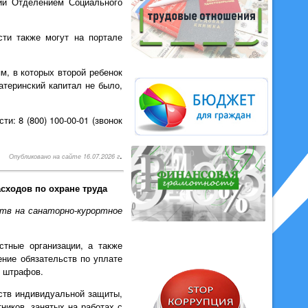
ий Отделением Социального
сти также могут на портале
м, в которых второй ребенок
атеринский капитал не было,
и: 8 (800) 100-00-01 (звонок
.
Опубликовано на сайте 16.07.2026 г
асходов по охране труда
ств на санаторно-курортное
стные организации, а также
ние обязательств по уплате
и штрафов.
дств индивидуальной защиты,
ников, занятых на работах с