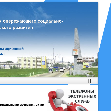
я опережающего социально-
ского развития
кцинальными осложнениями