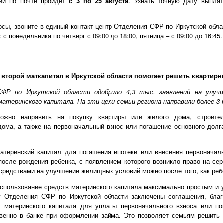
бий по почте пройдет
с 3 по 25 августа
. Узнать точную дату выпла
сы, звоните в единый контакт-центр Отделения СФР по Иркутской област
с понедельника по четверг с 09:00 до 18:00, пятница – с 09:00 до 16:45.
второй маткапитал в Иркутской области помогает решить квартир
СФР по Иркутской области одобрило 4,3 тыс. заявлений на улуч
атеринского капитала. На эти цели семьи региона направили более 3 
ожно направить на покупку квартиры или жилого дома, строител
ома, а также на первоначальный взнос или погашение основного долг
атеринский капитал для погашения ипотеки или внесения первоначаль
осле рождения ребенка, с появлением которого возникло право на се
средствами на улучшение жилищных условий можно после того, как ребе
спользование средств материнского капитала максимально простым и 
у Отделения СФР по Иркутской области заключены соглашения, благ
 материнского капитала для уплаты первоначального взноса или по
венно в банке при оформлении займа. Это позволяет семьям решить