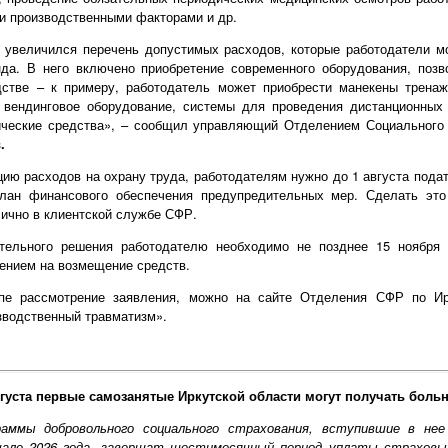
и производственными факторами и др.
а увеличился перечень допустимых расходов, которые работодатели мо
да. В него включено приобретение современного оборудования, поз
дстве – к примеру, работодатель может приобрести манекены трена
 вендинговое оборудование, системы для проведения дистанционны
ические средства», – сообщил управляющий Отделением Социального
.
ию расходов на охрану труда, работодателям нужно до 1 августа пода
лан финансового обеспечения предупредительных мер. Сделать это
 лично в клиентской службе СФР.
тельного решения работодателю необходимо не позднее 15 ноября 
ением на возмещение средств.
апе рассмотрение заявления, можно на сайте Отделения СФР по Ир
зводственный травматизм».
вгуста первые самозанятые Иркутской области могут получать боль
раммы добровольного социального страхования, вступившие в не
чале 2026 года, завершат шестимесячный период уплаты страховых