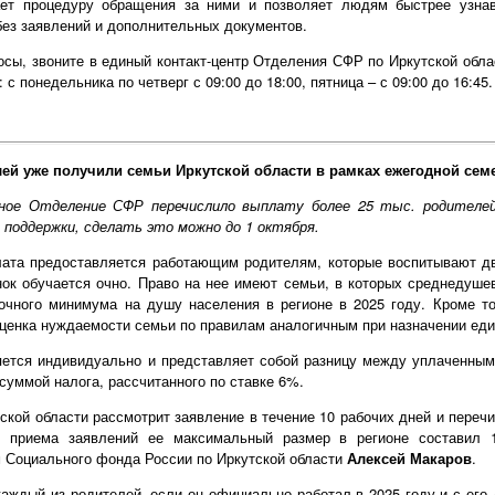
ет процедуру обращения за ними и позволяет людям быстрее узнав
 без заявлений и дополнительных документов.
сы, звоните в единый контакт-центр Отделения СФР по Иркутской област
с понедельника по четверг с 09:00 до 18:00, пятница – с 09:00 до 16:45.
лей уже получили семьи Иркутской области в рамках ежегодной се
ьное Отделение СФР перечислило выплату более 25 тыс. родителей
 поддержки, сделать это можно до 1 октября.
ата предоставляется работающим родителям, которые воспитывают дв
нок обучается очно. Право на нее имеют семьи, в которых среднедуше
очного минимума на душу населения в регионе в 2025 году. Кроме то
ценка нуждаемости семьи по правилам аналогичным при назначении еди
ется индивидуально и представляет собой разницу между уплаченным
суммой налога, рассчитанного по ставке 6%.
кой области рассмотрит заявление в течение 10 рабочих дней и переч
 приема заявлений ее максимальный размер в регионе составил 
Социального фонда России по Иркутской области
Алексей Макаров
.
аждый из родителей, если он официально работал в 2025 году и с ег