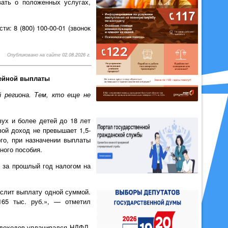
ать о положенных услугах,
и: 8 (800) 100-00-01 (звонок
Опубликовано на сайте 02.08.2026 г.
мейной выплаты
 региона. Тем, кто еще не
ух и более детей до 18 лет
вой доход не превышает 1,5-
го, при назначении выплаты
ного пособия.
 за прошлый год налогом на
ислит выплату одной суммой.
165 тыс. руб.», — отметил
о доходов уплачивался НДФЛ.