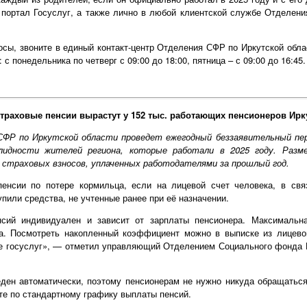
 портал Госуслуг, а также лично в любой клиентской службе Отделени
сы, звоните в единый контакт-центр Отделения СФР по Иркутской област
с понедельника по четверг с 09:00 до 18:00, пятница – с 09:00 до 16:45.
 страховые пенсии вырастут у 152 тыс. работающих пенсионеров Ирк
СФР по Иркутской области проведет ежегодный беззаявительный пе
лидности жителей региона, которые работали в 2025 году. Разм
страховых взносов, уплаченных работодателями за прошлый год.
енсии по потере кормильца, если на лицевой счет человека, в свя
пили средства, не учтенные ранее при её назначении.
нсий индивидуален и зависит от зарплаты пенсионера. Максимальна
. Посмотреть накопленный коэффициент можно в выписке из лицевог
ле госуслуг», — отметил управляющий Отделением Социального фонда Р
еден автоматически, поэтому пенсионерам не нужно никуда обращаться
те по стандартному графику выплаты пенсий.