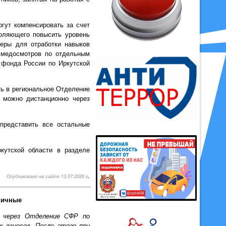
гут компенсировать за счет
воляющего повысить уровень
жеры для отработки навыков
х медосмотров по отдельным
 фонда России по Иркутской
ть в региональное Отделение
 можно дистанционно через
представить все остальные
кутской области в разделе
.
Опубликовано на сайте 13.07.2026 г
ничные
е через Отделение СФР по
 взносов. После этого при