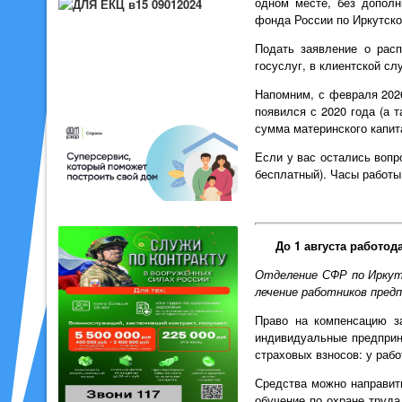
одном месте, без допол
фонда России по Иркутск
Подать заявление о расп
госуслуг, в клиентской с
Напомним, с февраля 2026
появился с 2020 года (а 
сумма материнского капита
Если у вас остались вопро
бесплатный). Часы работы: 
До 1 августа работод
Отделение СФР по Иркутс
лечение работников предп
Право на компенсацию за
индивидуальные предприн
страховых взносов: у раб
Средства можно направить
обучение по охране труда