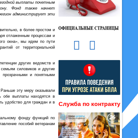
жегодной выплаты почетным
кону. Фонд также начнет
 регион администрирует эти
вительно, в более простом и
аря отлаженным процессам и
ого окна», мы идем по пути
рантий от территориальной
петенции других ведомств и
 семьям силовиков и другие
 прозрачными и понятными
. Раньше эту меру оказывали
ь обе выплаты находятся в
ть удобство для граждан и в
Служба по контракту
циальному фонду функций по
тавление пособий ветеранам