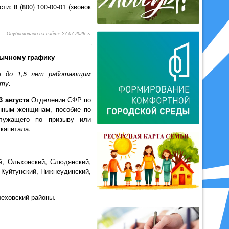
и: 8 (800) 100-00-01 (звонок
.
Опубликовано на сайте 27.07.2026 г
бычному графику
е до 1,5 лет работающим
ту.
3 августа
Отделение СФР по
енным женщинам, пособие по
лужащего по призыву или
капитала.
й, Ольхонский, Слюдянский,
, Куйтунский, Нижнеудинский,
леховский районы.