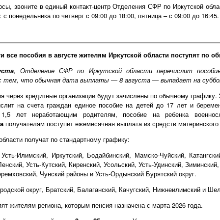
сы, звоните в единый контакт-центр Отделения СФР по Иркутской област
с понедельника по четверг с 09:00 до 18:00, пятница – с 09:00 до 16:45.
и все пособия в августе жителям Иркутской области поступят по о
уста
, Отделение СФР по Иркутской области перечислит пособи
с тем, что обычная дата выплаты — 8 августа — выпадает на суббо
я через кредитные организации будут зачислены по обычному графику.
ислит на счета граждан единое пособие на детей до 17 лет и берем
1,5 лет неработающим родителям, пособие на ребенка военнос
та
получателям поступит ежемесячная выплата из средств материнского 
области получат по стандартному графику:
Усть-Илимский, Иркутский, Бодайбинский, Мамско-Чуйский, Катангски
енский, Усть-Кутский, Киренский, Усольский, Усть-Удинский, Зиминский
еремховский, Чунский районы и Усть-Ордынский Бурятский округ.
родской округ, Братский, Балаганский, Качугский, Нижнеилимский и Ше
ят жителям региона, которым пенсия назначена с марта 2026 года.