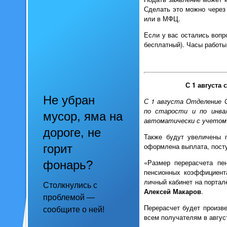
Сделать это можно через
или в МФЦ.
Если у вас остались вопро
бесплатный). Часы работы: 
С 1 августа
Не убран
С 1 августа Отделение 
по старости и по инва
мусор, яма на
автоматически с учетом 
дороге, не
Также будут увеличены п
оформлена выплата, посту
горит
«Размер перерасчета пе
фонарь?
пенсионных коэффициента
личный кабинет на порта
Столкнулись с
Алексей Макаров
.
проблемой —
Перерасчет будет произв
сообщите о ней!
всем получателям в авгус