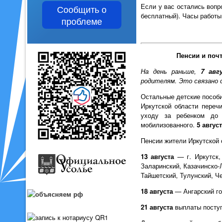
Если у вас остались вопро
Сообщить о
бесплатный). Часы работы: 
проблеме
Пенсии и почт
На день раньше,
7 авг
родителям. Это связано 
Остальные детские пособи
Иркутской области переч
уходу за ребенком до 
мобилизованного.
5 авгус
Пенсии жители Иркутской 
13 августа
— г. Иркутск, 
Заларинский, Казачинско-Л
Тайшетский, Тулунский, Ч
18 августа
— Ангарский го
21 августа
выплаты поступ