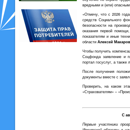
вредными и (или) опасным
«Отмечу, что с 2026 год
средств Социального фон
безопасности на произво
оказания первой помощи,
показателям и иные техн
области
Алексей Макаров
Чтобы получить компенсац
Соцфонда заявление и п
портал госуслуг, а также
После получения положи
документы вместе с заявл
Проверить, на каком эт
«Страхователям» – «Прои
С а
Первые участники прог
Иркутской области в на