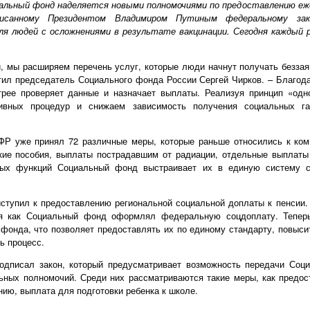
иальный фонд наделяется новыми полномочиями по предоставлению е
дписанному Президентом Владимиром Путиным федеральному за
я людей с осложнениями в результате вакцинации. Сегодня каждый
 мы расширяем перечень услуг, которые люди начнут получать беззая
тил председатель Социального фонда России Сергей Чирков. – Благод
рее проверяет данные и назначает выплаты. Реализуя принцип «одн
ивных процедур и снижаем зависимость получения социальных га
Р уже принял 72 различные меры, которые раньше относились к ком
ские пособия, выплаты пострадавшим от радиации, отдельные выплаты
ых функций Социальный фонд выстраивает их в единую систему с
иступил к предоставлению региональной социальной доплаты к пенсии
я как Социальный фонд оформлял федеральную соцдоплату. Тепер
фонда, что позволяет предоставлять их по единому стандарту, повыси
ь процесс.
одписал закон, который предусматривает возможность передачи Со
ьных полномочий. Среди них рассматриваются такие меры, как предос
нию, выплата для подготовки ребенка к школе.