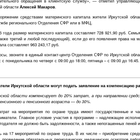
нительного обращения в клиентскую службу», — отметил управляющ
ой области
Алексей Макаров
.
оряжении средствами материнского капитала жители Иркутской обла
лужбе регионального Отделения СФР или в МФЦ.
 года размер материнского капитала составляет 728 921,90 руб. Семья
также третий и любой последующий), если до его появления права на м
ла составляет 963 243,17 руб.
сы, звоните в единый контакт-центр Отделения СФР по Иркутской област
с понедельника по четверг с 09:00 до 18:00, пятница – с 09:00 до 16:45.
атели Иркутской области могут подать заявление на компенсацию р
кой области компенсирует до 20% затрат, а при направлении сред
енсионного и пенсионного возраста — до 30%.
трат на мероприятия по охране труда имеют государственные и ча
иматели. Главное условие участия в программе – надлежащее исполне
отодателя не должно быть задолженности, а также непогашенных пеней 
 на 17 мероприятий по охране труда. В их числе – приобретение сре
, проведение обязательных периодических медицинских осмотров работ