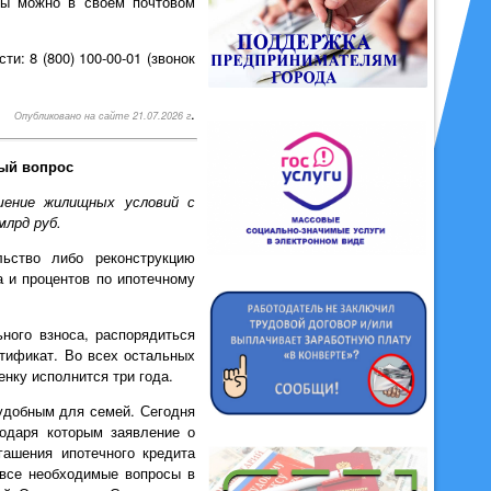
ты можно в своем почтовом
и: 8 (800) 100-00-01 (звонок
.
Опубликовано на сайте 21.07.2026 г
ный вопрос
шение жилищных условий с
млрд руб.
ьство либо реконструкцию
а и процентов по ипотечному
ного взноса, распорядиться
ртификат. Во всех остальных
нку исполнится три года.
удобным для семей. Сегодня
одаря которым заявление о
гашения ипотечного кредита
 все необходимые вопросы в