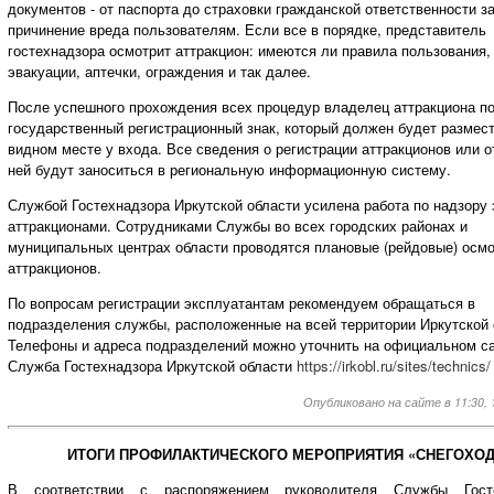
документов - от паспорта до страховки гражданской ответственности з
причинение вреда пользователям. Если все в порядке, представитель
гостехнадзора осмотрит аттракцион: имеются ли правила пользования,
эвакуации, аптечки, ограждения и так далее.
После успешного прохождения всех процедур владелец аттракциона п
государственный регистрационный знак, который должен будет размест
видном месте у входа. Все сведения о регистрации аттракционов или о
ней будут заноситься в региональную информационную систему.
Службой Гостехнадзора Иркутской области усилена работа по надзору 
аттракционами. Сотрудниками Службы во всех городских районах и
муниципальных центрах области проводятся плановые (рейдовые) осм
аттракционов.
По вопросам регистрации эксплуатантам рекомендуем обращаться в
подразделения службы, расположенные на всей территории Иркутской 
Телефоны и адреса подразделений можно уточнить на официальном с
Служба Гостехнадзора Иркутской области
https://irkobl.ru/sites/technics/
Опубликовано на сайте в 11:30, 1
ИТОГИ ПРОФИЛАКТИЧЕСКОГО МЕРОПРИЯТИЯ «СНЕГОХОД
В соответствии с распоряжением руководителя Службы Госте