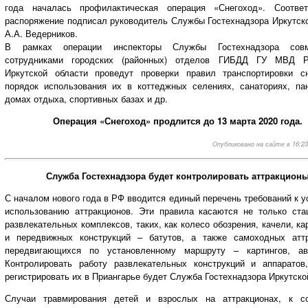
года началась профилактическая операция «Снегоход». Соотве
распоряжение подписал руководитель Службы Гостехнадзора Иркутско
А.А. Ведерников.
В рамках операции инспекторы Службы Гостехнадзора сов
сотрудниками городских (районных) отделов ГИБДД ГУ МВД Р
Иркутской области проведут проверки правил транспортировки сн
порядок использования их в коттеджных селениях, санаториях, пан
домах отдыха, спортивных базах и др.
Операция «Снегоход» продлится до 13 марта 2020 года.
Опубликовано на сайте в 16:23,
Служба Гостехнадзора будет контролировать аттракцион
С началом нового года в РФ вводится единый перечень требований к у
использованию аттракционов. Эти правила касаются не только ста
развлекательных комплексов, таких, как колесо обозрения, качели, ка
и передвижных конструкций – батутов, а также самоходных аттр
передвигающихся по установленному маршруту – картингов, ав
Контролировать работу развлекательных конструкций и аппаратов
регистрировать их в Приангарье будет Служба Гостехнадзора Иркутско
Случаи травмирования детей и взрослых на аттракционах, к с