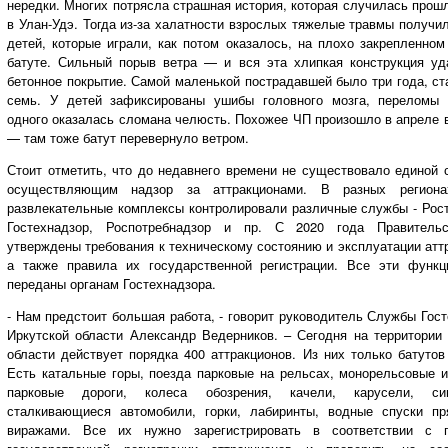
нередки. Многих потрясла страшная история, которая случилась про
в Улан-Удэ. Тогда из-за халатности взрослых тяжелые травмы получи
детей, которые играли, как потом оказалось, на плохо закрепленно
батуте. Сильный порыв ветра — и вся эта хлипкая конструкция уд
бетонное покрытие. Самой маленькой пострадавшей было три года, с
семь. У детей зафиксированы ушибы головного мозга, переломы 
одного оказалась сломана челюсть. Похожее ЧП произошло в апреле 
— там тоже батут перевернуло ветром.
Стоит отметить, что до недавнего времени не существовало единой 
осуществляющим надзор за аттракционами. В разных региона
развлекательные комплексы контролировали различные службы - Рост
Гостехнадзор, Роспотребнадзор и пр. С 2020 года Правител
утверждены требования к техническому состоянию и эксплуатации атт
а также правила их государственной регистрации. Все эти функц
переданы органам Гостехнадзора.
- Нам предстоит большая работа, - говорит руководитель Службы Гос
Иркутской области Александр Ведерников. – Сегодня на территории 
области действует порядка 400 аттракционов. Из них только батутов
Есть катальные горы, поезда парковые на рельсах, монорельсовые и
парковые дороги, колеса обозрения, качели, карусели, сим
сталкивающиеся автомобили, горки, лабиринты, водные спуски п
виражами. Все их нужно зарегистрировать в соответствии с 