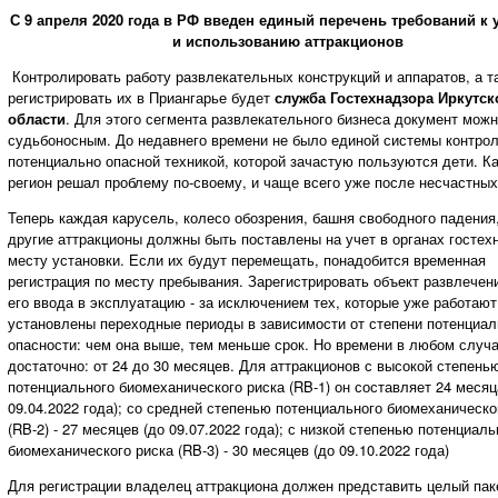
С 9 апреля 2020 года в РФ введен единый перечень требований к 
и использованию аттракционов
Контролировать работу развлекательных конструкций и аппаратов, а т
регистрировать их в Приангарье будет
служба Гостехнадзора Иркутск
области
. Для этого сегмента развлекательного бизнеса документ можн
судьбоносным. До недавнего времени не было единой системы контрол
потенциально опасной техникой, которой зачастую пользуются дети. 
регион решал проблему по-своему, и чаще всего уже после несчастных
Теперь каждая карусель, колесо обозрения, башня свободного падения,
другие аттракционы должны быть поставлены на учет в органах гостех
месту установки. Если их будут перемещать, понадобится временная
регистрация по месту пребывания. Зарегистрировать объект развлечен
его ввода в эксплуатацию - за исключением тех, которые уже работают
установлены переходные периоды в зависимости от степени потенциал
опасности: чем она выше, тем меньше срок. Но времени в любом случ
достаточно: от 24 до 30 месяцев. Для аттракционов с высокой степень
потенциального биомеханического риска (RB-1) он составляет 24 месяц
09.04.2022 года); со средней степенью потенциального биомеханическо
(RB-2) - 27 месяцев (до 09.07.2022 года); с низкой степенью потенциаль
биомеханического риска (RB-3) - 30 месяцев (до 09.10.2022 года)
Для регистрации владелец аттракциона должен представить целый пак