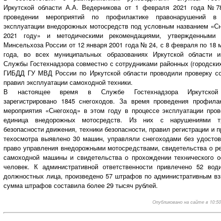
Иркутской области А.А. Ведерникова от 1 февраля 2021 года №7
проведении мероприятий по профилактике правонарушений в 
эксплуатации внедорожных мотосредств под условным названием «Сн
2021 году» и методическими рекомендациями, утвержденными
Минсельхоза России от 12 января 2001 года № 24, с 8 февраля по 18 
года, во всех муниципальных образованиях Иркутской области и
Службы Гостехнадзора совместно с сотрудниками районных (городски
ГИБДД ГУ МВД России по Иркутской области проводили проверку с
правил эксплуатации самоходной техники.
В настоящее время в Службе Гостехнадзора Иркутской
зарегистрировано 1845 снегоходов. За время проведения профилак
мероприятия «Снегоход» в этом году в процессе эксплуатации пров
единица внедорожных мотосредств. Из них с нарушениями тр
безопасности движения, техники безопасности, правил регистрации и 
техосмотра выявлено 30 машин, управляли снегоходами без удостов
право управления внедорожными мотосредствами, свидетельства о ре
самоходной машины и свидетельства о прохождении технического о
человек. К административной ответственности привлечено 52 вод
должностных лица, произведено 57 штрафов по административным вз
сумма штрафов составила более 29 тысяч рублей.
Опубликовано на сайте в 10:50,