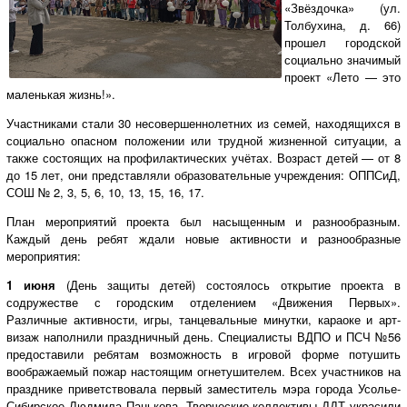
«Звёздочка» (ул.
Толбухина, д. 66)
прошел городской
социально значимый
проект «Лето — это
маленькая жизнь!».
Участниками стали 30 несовершеннолетних из семей, находящихся в
социально опасном положении или трудной жизненной ситуации, а
также состоящих на профилактических учётах. Возраст детей — от 8
до 15 лет, они представляли образовательные учреждения: ОППСиД,
СОШ № 2, 3, 5, 6, 10, 13, 15, 16, 17.
План мероприятий проекта был насыщенным и разнообразным.
Каждый день ребят ждали новые активности и разнообразные
мероприятия:
1 июня
(День защиты детей) состоялось открытие проекта в
содружестве с городским отделением «Движения Первых».
Различные активности, игры, танцевальные минутки, караоке и арт-
визаж наполнили праздничный день. Специалисты ВДПО и ПСЧ №56
предоставили ребятам возможность в игровой форме потушить
воображаемый пожар настоящим огнетушителем. Всех участников на
празднике приветствовала первый заместитель мэра города Усолье-
Сибирское Людмила Панькова. Творческие коллективы ДДТ украсили