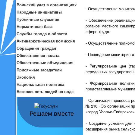
Воинский учет в организациях
- Осуществление монитори
Народные инициативы
Публичные слушания
- Обеспечение реализаци
органов местного самоуп
Нормативная база
сфере труда.
Службы города и области
Антинаркотическая комиссия
- Осуществление полномоч
Обращения граждан
- Проведение мониторинга 
Общественная палата
Общественные объединения
- Регулирование цен (т
Присяжные заседатели
переданных государствен
Экология
- Формирование политик
Национальная политика
представляемые муниципа
Безопасность людей на воде
- Организация процесса р
№ 210 «Об организации пр
«город Усолье-Сибирское»
Решаем вместе
- Создание условий для 
расширения рынка сельско