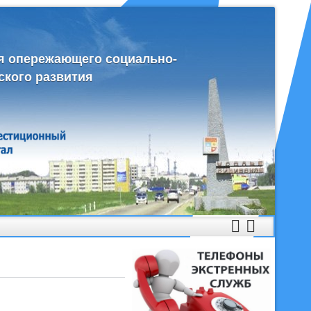
я опережающего социально-
ского развития