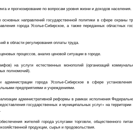
нга и прогнозирование по вопросам уровня жизни и доходов населения.
и основных направлений государственной политики в сфере охраны т
равления города Усолье-Сибирское, а также переданных областных го
ий в области регулирования оплаты труда.
ценовых процессов, анализ ценовой ситуации в городе.
арифов) на услуги естественных монополий (организаций коммуналь
ных полномочий).
и администрации города Усолье-Сибирское в сфере установления
льными предприятиями и учреждениями.
еализации административной реформы в рамках исполнения Федеральног
едоставления государственных и муниципальных услуг» на территории
.
обеспечения жителей города услугами торговли, общественного питан
хозяйственной продукции, сырья и продовольствия.