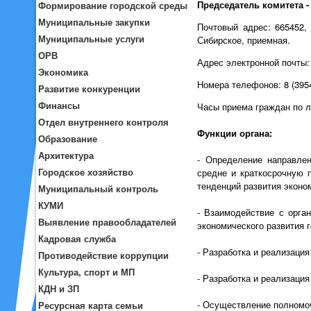
Председатель комитета 
Формирование городской среды
Муниципальные закупки
Почтовый адрес: 665452, 
Муниципальные услуги
Сибирское, приемная.
ОРВ
Адрес электронной почты
Экономика
Номера телефонов: 8 (3954
Развитие конкуренции
Финансы
Часы приема граждан по ли
Отдел внутреннего контроля
Функции органа:
Образование
Архитектура
- Определение направлен
Городское хозяйство
средне и краткосрочную п
тенденций развития эконо
Муниципальный контроль
КУМИ
- Взаимодействие с орга
Выявление правообладателей
экономического развития 
Кадровая служба
- Разработка и реализаци
Противодействие коррупции
Культура, спорт и МП
- Разработка и реализаци
КДН и ЗП
- Осуществление полномоч
Ресурсная карта семьи