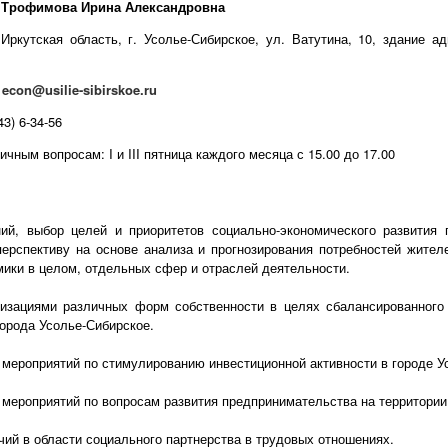
- Трофимова Ирина Александровна
Иркутская область, г. Усолье-Сибирское, ул. Ватутина, 10, здание а
:
econ@usilie-sibirskoe.ru
3) 6-34-56
чным вопросам: I и III пятница каждого месяца с 15.00 до 17.00
ий, выбор целей и приоритетов социально-экономического развития 
ерспективу на основе анализа и прогнозирования потребностей жител
мики в целом, отдельных сфер и отраслей деятельности.
низациями различных форм собственности в целях сбалансированного
города Усолье-Сибирское.
я мероприятий по стимулированию инвестиционной активности в городе У
я мероприятий по вопросам развития предпринимательства на территории
ий в области социального партнерства в трудовых отношениях.