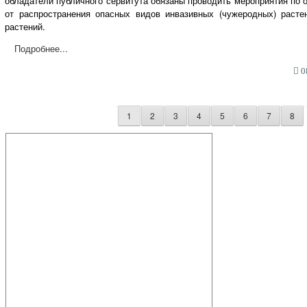
обладатели публичного сервитута обязаны проводить мероприятия по
от распространения опасных видов инвазивных (чужеродных) расте
растений.
Подробнее...
08
1
2
3
4
5
6
7
8