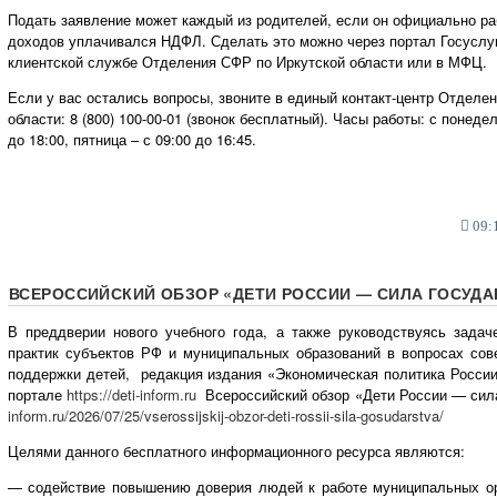
Подать заявление может каждый из родителей, если он официально раб
доходов уплачивался НДФЛ. Сделать это можно через портал Госуслуг
клиентской службе Отделения СФР по Иркутской области или в МФЦ.
Если у вас остались вопросы, звоните в единый контакт-центр Отделе
области: 8 (800) 100-00-01 (звонок бесплатный). Часы работы: с понедел
до 18:00, пятница – с 09:00 до 16:45.
09:1
ВСЕРОССИЙСКИЙ ОБЗОР «ДЕТИ РОССИИ — СИЛА ГОСУДА
В преддверии нового учебного года, а также руководствуясь задач
практик субъектов РФ и муниципальных образований в вопросах сов
поддержки детей, редакция издания «Экономическая политика Росси
портале
https://deti-inform.ru
Всероссийский обзор «Дети России — сил
inform.ru/2026/07/25/vserossijskij-obzor-deti-rossii-sila-gosudarstva/
Целями данного бесплатного информационного ресурса являются:
— содействие повышению доверия людей к работе муниципальных ор