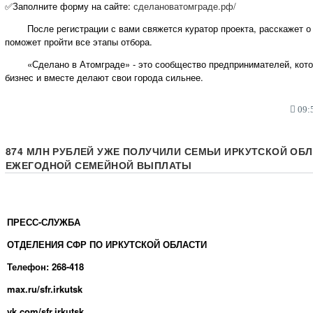
✅Заполните форму на сайте:
сделановатомграде.рф/
После регистрации с вами свяжется куратор проекта, расскажет о 
поможет пройти все этапы отбора.
«Сделано в Атомграде» - это сообщество предпринимателей, кото
бизнес и вместе делают свои города сильнее.
09:5
874 МЛН РУБЛЕЙ УЖЕ ПОЛУЧИЛИ СЕМЬИ ИРКУТСКОЙ ОБЛ
ЕЖЕГОДНОЙ СЕМЕЙНОЙ ВЫПЛАТЫ
ПРЕСС-СЛУЖБА
ОТДЕЛЕНИЯ СФР ПО ИРКУТСКОЙ ОБЛАСТИ
Телефон: 268-418
max
.
ru
/
sfr
.
irkutsk
vk.com/sfr.irkutsk