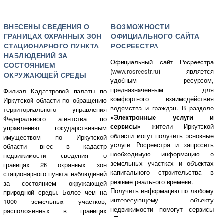
ВНЕСЕНЫ СВЕДЕНИЯ О
ВОЗМОЖНОСТИ
ГРАНИЦАХ ОХРАННЫХ ЗОН
ОФИЦИАЛЬНОГО САЙТА
СТАЦИОНАРНОГО ПУНКТА
РОСРЕЕСТРА
НАБЛЮДЕНИЙ ЗА
Официальный сайт Росреестра
СОСТОЯНИЕМ
(
www.rosreestr.ru
) является
ОКРУЖАЮЩЕЙ СРЕДЫ
удобным ресурсом,
предназначенным для
Филиал Кадастровой палаты по
комфортного взаимодействия
Иркутской области по обращению
ведомства и граждан. В разделе
территориального управления
«Электронные услуги и
Федерального агентства по
сервисы»
жители Иркутской
управлению государственным
области могут получить основные
имуществом по Иркутской
услуги Росреестра и запросить
области внес в кадастр
необходимую информацию о
недвижимости сведения о
земельных участках и объектах
границах 26 охранных зон
капитального строительства в
стационарного пункта наблюдений
режиме реального времени.
за состоянием окружающей
Получить информацию по любому
природной среды. Более чем на
интересующему объекту
1000 земельных участков,
недвижимости помогут сервисы
расположенных в границах