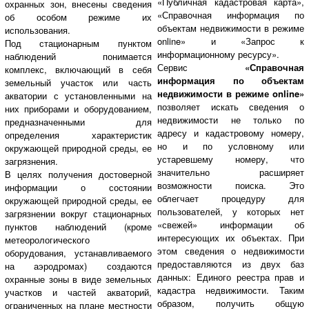
«Публичная кадастровая карта»,
охранных зон, внесены сведения
«Справочная информация по
об особом режиме их
объектам недвижимости в режиме
использования.
online» и «Запрос к
Под стационарным пунктом
информационному ресурсу».
наблюдений понимается
Сервис
«Справочная
комплекс, включающий в себя
информация по объектам
земельный участок или часть
недвижимости в режиме online»
акватории с установленными на
позволяет искать сведения о
них приборами и оборудованием,
недвижимости не только по
предназначенными для
адресу и кадастровому номеру,
определения характеристик
но и по условному или
окружающей природной среды, ее
устаревшему номеру, что
загрязнения.
значительно расширяет
В целях получения достоверной
возможности поиска. Это
информации о состоянии
облегчает процедуру для
окружающей природной среды, ее
пользователей, у которых нет
загрязнении вокруг стационарных
«свежей» информации об
пунктов наблюдений (кроме
интересующих их объектах. При
метеорологического
этом сведения о недвижимости
оборудования, устанавливаемого
предоставляются из двух баз
на аэродромах) создаются
данных: Единого реестра прав и
охранные зоны в виде земельных
кадастра недвижимости. Таким
участков и частей акваторий,
образом, получить общую
ограниченных на плане местности