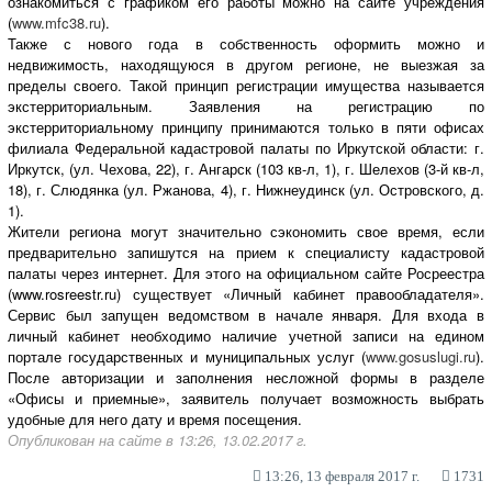
ознакомиться с графиком его работы можно на сайте учреждения
(
www.mfc38.ru
).
Также с нового года в собственность оформить можно и
недвижимость, находящуюся в другом регионе, не выезжая за
пределы своего. Такой принцип регистрации имущества называется
экстерриториальным. Заявления на регистрацию по
экстерриториальному принципу принимаются только в пяти офисах
филиала Федеральной кадастровой палаты по Иркутской области: г.
Иркутск, (ул. Чехова, 22), г. Ангарск (103 кв-л, 1), г. Шелехов (3-й кв-л,
18), г. Слюдянка (ул. Ржанова, 4), г. Нижнеудинск (ул. Островского, д.
1).
Жители региона могут значительно сэкономить свое время, если
предварительно запишутся на прием к специалисту кадастровой
палаты через интернет. Для этого на официальном сайте Росреестра
(www.rosreestr.ru) существует «Личный кабинет правообладателя».
Сервис был запущен ведомством в начале января. Для входа в
личный кабинет необходимо наличие учетной записи на едином
портале государственных и муниципальных услуг (
www.gosuslugi.ru
).
После авторизации и заполнения несложной формы в разделе
«Офисы и приемные», заявитель получает возможность выбрать
удобные для него дату и время посещения.
Опубликован на сайте в 13:26, 13.02.2017 г.
13:26, 13 февраля 2017 г.
1731