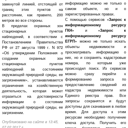
информацию можно не только о
замкнутой линией, отстоящей от
самом объекте, но и о
границ этих пунктов на
зарегистрированных правах.
расстоянии, как правило, 200
С помощью сервисов
«Запрос к
метров во все стороны.
информационному ресурсу
В пределах охранных зон
ГКН»
и
«Запрос к
стационарных пунктов
информационному ресурсу
наблюдений, в соответствии с
ЕГРП»
можно не только искать
Постановлением Правительства
объекты недвижимости и
РФ от 27 августа 1999 г. N 972
просматривать информацию о
«Об утверждении Положения о
них, но и сохранять кадастровые
создании охранных зон
номера, по которым уже
стационарных пунктов
происходил поиск. Из сервисов
наблюдений за состоянием
можно сразу перейти к
окружающей природной среды, ее
формированию запроса по
загрязнением», устанавливаются
предоставлению сведений из
ограничения на хозяйственную
кадастра недвижимости или
деятельность, которая может
Единого реестра прав. Все
отразиться на достоверности
запросы сохранятся и будут
информации о состоянии
доступны для скачивания в любое
окружающей природной среды, ее
время. Для доступа к этим
загрязнении.
ресурсам необходимо получение
Опубликовано на сайте в 13:45,
ключа доступа. Получить его
07.02.2017 г.
можно бесплатно прямо на