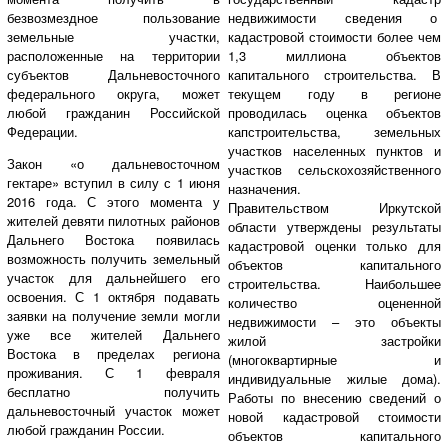
недвижимости сведения о
безвозмездное пользование
кадастровой стоимости более чем
земельные участки,
1,3 миллиона объектов
расположенные на территории
капитального строительства. В
субъектов Дальневосточного
текущем году в регионе
федерального округа, может
проводилась оценка объектов
любой гражданин Российской
капстроительства, земельных
Федерации.
участков населенных пунктов и
Закон «о дальневосточном
участков сельскохозяйственного
гектаре» вступил в силу с 1 июня
назначения.
2016 года. С этого момента у
Правительством Иркутской
жителей девяти пилотных районов
области утверждены результаты
Дальнего Востока появилась
кадастровой оценки только для
возможность получить земельный
объектов капитального
участок для дальнейшего его
строительства. Наибольшее
освоения. С 1 октября подавать
количество оцененной
заявки на получение земли могли
недвижимости – это объекты
уже все жителей Дальнего
жилой застройки
Востока в пределах региона
(многоквартирные и
проживания. С 1 февраля
индивидуальные жилые дома).
бесплатно получить
Работы по внесению сведений о
дальневосточный участок может
новой кадастровой стоимости
любой гражданин России.
объектов капитального