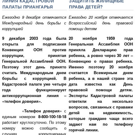
ЛИНИЯ КАДАСТРОВОЙ
ЗАЩИТИТЬ ЖИЛИЩНЫЕ
ПАЛАТЫ ПРИАНГАРЬЯ
ПРАВА ДЕТЕЙ?
Ежегодно 9 декабря отмечается
Ежегодно 20 ноября отмечается
Международный день борьбы с
Всероссийский день правовой
коррупцией
помощи детям
9 декабря 2003 года была
20 ноября 1959 года
открыта для подписания
Генеральная Ассамблея ООН
Конвенция ООН против
приняла Декларацию прав
коррупции, принятая
ребенка, а ровно через 30 лет –
Генеральной Ассамблеей ООН.
Конвенцию о правах ребенка.
Поэтому этот день принято
Именно поэтому 20 ноября
считать Международным днем
считается Всемирным днем
борьбы с коррупцией. В
ребенка, а в нашей стране эта
Кадастровой палате уже четыре
дата известна как День
года функционирует
правовой помощи детям.
антикоррупционная линия –
Эксперты Кадастровой палаты
«телефон доверия».
ответили на несколько
вопросов, связанных с правами
«
Телефон доверия
» с
детей на недвижимость,
единым номером
8-800-100-18-18
которые граждане чаще всего
работает круглосуточно. По этому
задают нам по телефону
номеру можно сообщить о
горячей линии.
случаях коррупционных