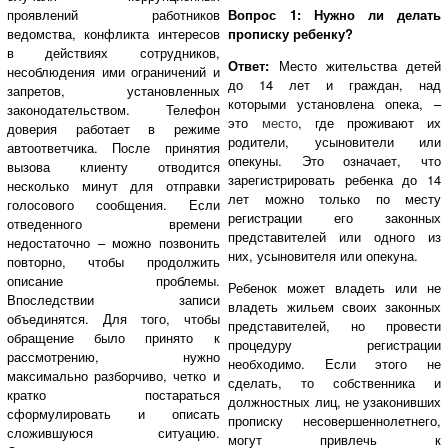
проявлений работников
Вопрос 1:
Нужно ли делать
ведомства, конфликта интересов
прописку ребенку?
в действиях сотрудников,
Ответ:
Место жительства детей
несоблюдения ими ограничений и
до 14 лет и граждан, над
запретов, установленных
которыми установлена опека, –
законодательством. Телефон
это
место
, где проживают их
доверия работает в режиме
родители, усыновители или
автоответчика. После принятия
опекуны. Это означает, что
вызова клиенту отводится
зарегистрировать ребенка до 14
несколько минут для отправки
лет можно только по месту
голосового сообщения. Если
регистрации его законных
отведенного времени
представителей или одного из
недостаточно – можно позвонить
них, усыновителя или опекуна.
повторно, чтобы продолжить
описание проблемы.
Ребенок может владеть или не
Впоследствии записи
владеть жильем своих законных
объединятся. Для того, чтобы
представителей, но провести
обращение было принято к
процедуру регистрации
рассмотрению, нужно
необходимо. Если этого не
максимально разборчиво, четко и
сделать, то собственника и
кратко постараться
должностных лиц, не узаконивших
сформулировать и описать
прописку несовершеннолетнего,
сложившуюся ситуацию.
могут привлечь к