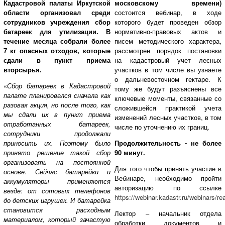
Кадастровой палаты Иркутской
московскому времени)
области организовал среди
состоится вебинар, в ходе
сотрудников учреждения сбор
которого будет проведен обзор
батареек для утилизации. В
нормативно-правовых актов и
течение месяца собрали более
писем методического характера,
7 кг опасных отходов, которые
рассмотрен порядок постановки
сдали в пункт приема
на кадастровый учет лесных
вторсырья.
участков в том числе вы узнаете
о дальневосточном гектаре. К
«
Сбор батареек в Кадастровой
тому же будут разъяснены все
палате планировался сначала как
ключевые моменты, связанные со
разовая акция, но после того, как
сложившейся практикой учета
мы сдали их в пункт приема
изменений лесных участков, в том
отработанных батареек,
числе по уточнению их границ.
сотрудники продолжали
приносить их. Поэтому было
Продолжительность - не более
принято решение такой сбор
90 минут.
организовать на постоянной
Для того чтобы принять участие в
основе. Сейчас батарейки и
Вебинаре, необходимо пройти
аккумуляторы применяются
авторизацию по ссылке
везде: от сотовых телефонов
https://webinar.kadastr.ru/webinars/re
до детских игрушек. И батарейка
становится расходным
Лектор – начальник отдела
материалом, который зачастую
обработки документов и