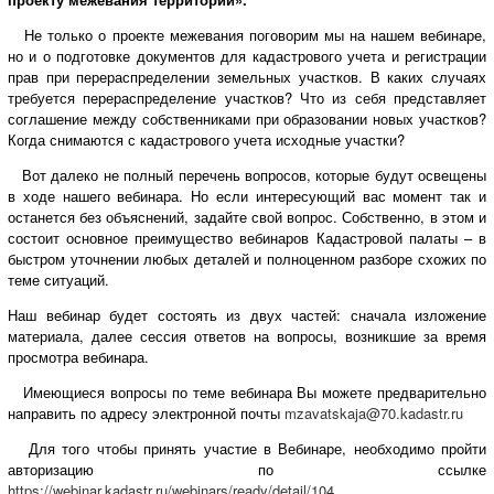
Не только о проекте межевания поговорим мы на нашем вебинаре,
но и о подготовке документов для кадастрового учета и регистрации
прав при перераспределении земельных участков. В каких случаях
требуется перераспределение участков? Что из себя представляет
соглашение между собственниками при образовании новых участков?
Когда снимаются с кадастрового учета исходные участки?
Вот далеко не полный перечень вопросов, которые будут освещены
в ходе нашего вебинара. Но если интересующий вас момент так и
останется без объяснений, задайте свой вопрос. Собственно, в этом и
состоит основное преимущество вебинаров Кадастровой палаты – в
быстром уточнении любых деталей и полноценном разборе схожих по
теме ситуаций.
Наш вебинар будет состоять из двух частей: сначала изложение
материала, далее сессия ответов на вопросы, возникшие за время
просмотра вебинара.
Имеющиеся вопросы по теме вебинара Вы можете предварительно
направить по адресу электронной почты
mzavatskaja@70.kadastr.ru
Для того чтобы принять участие в Вебинаре, необходимо пройти
авторизацию по ссылке
https://webinar.kadastr.ru/webinars/ready/detail/104
.