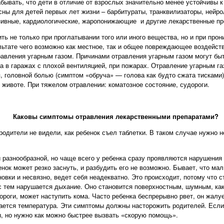
абывать, что дети в отличие от взрослых значительно менее устойчивы 
сны для детей первых лет жизни – барбитураты, транквилизаторы, нейро
зивные, кардиологические, жаропонижающие и другие лекарственные пр
ь не только при проглатывании того или иного вещества, но и при прони
льтате чего возможно как местное, так и общее повреждающее воздейст
равления угарным газом. Причинами отравления угарным газом могут бы
та в гаражах с плохой вентиляцией, при пожарах. Отравление угарным га
 головной болью (симптом «обруча» — голова как будто сжата тисками)
 животе. При тяжелом отравлении: коматозное состояние, судороги.
Каковы симптомы отравления лекарственными препаратами
?
родители не видели, как ребенок съел таблетки. В таком случае нужно 
 разнообразной, но чаще всего у ребенка сразу проявляются нарушения
енок может резко заснуть, и разбудить его не возможно. Бывает, что ма
новки и несвязно, ведет себя неадекватно. Это происходит, потому что 
с тем нарушается дыхание. Оно становится поверхностным, шумным, ка
роги, может наступить кома. Часто ребенка беспрерывно рвет, он жалуе
ается температура. Эти симптомы должны насторожить родителей. Если
, но нужно как можно быстрее вызвать «скорую помощь».