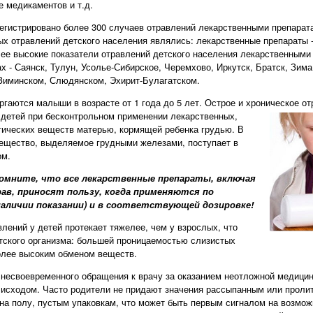
е медикаментов и т.д.
регистрировано более 300 случаев отравлений лекарственными препарат
ых отравлений детского населения являлись: лекарственные препараты
лее высокие показатели отравлений детского населения лекарственными
х - Саянск, Тулун, Усолье-Сибирское, Черемхово, Иркутск, Братск, Зима
Зиминском, Слюдянском, Эхирит-Булагатском.
гаются малыши в возрасте от 1 года до 5 лет. Острое и хроническое от
детей при бесконтрольном применении лекарственных,
тических веществ матерью, кормящей ребенка грудью. В
ещество, выделяемое грудными железами, поступает в
ом.
омните, что все лекар­ственные препараты, включая
в, приносят пользу, когда применяются по
наличии показании) и в соответствующей дозировке!
лений у детей протекает тяжелее, чем у взрослых, что
тского организма: большей проницаемостью слизистых
олее высоким обменом веществ.
а несвоевременного обращения к врачу за оказанием неотложной медици
 исходом. Часто родители не придают значения рассыпанным или проли
а полу, пустым упаковкам, что может быть первым сигналом на возмож