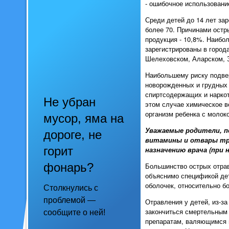
- ошибочное использовани
Среди детей до 14 лет за
более 70. Причинами остр
продукция - 10,8%. Наибо
зарегистрированы в города
Шелеховском, Аларском, 
Наибольшему риску подвер
новорожденных и гр
удных 
спиртсодержащих и нарко
Не убран
этом случае химическое в
организм ребенка с молок
мусор, яма на
Уважаемые родители, п
дороге, не
витамины и отвары тра
горит
назначению врача (при 
фонарь?
Большинство острых отрав
объяснимо спецификой де
оболочек, относительно б
Столкнулись с
проблемой —
Отравления у детей, из-з
закончиться смертельным
сообщите о ней!
препаратам, валяющимся н