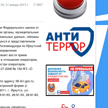
50, 21 января 2015 г.
5807
ми Федерального закона от
ые органы, муниципальные
ональных данных, обязаны
щихся в представленном
Роскомнадзора по Иркутской
направления
лжает вести прием
в отношении операторов,
стре операторов,
.07.2006 № 152-ФЗ «О
 адресу 38.rkn.gov.ru,
ектронной форме (с
11, г. Иркутск, ул.
1-63, 28-91-53, 28-91-83,
ляющих обработку