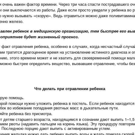
и очень важен фактор времени. Через три часа спасти пострадавшего оче
 они выключаются из работы. Даже если просто увидели у ребенка во рт
но нужно вызывать «скорую». Ведь отравиться можно даже поливитаминам
енно железо.
авлен ребенок в медицинскую организацию, тем быстрее его вы
гоприятнее будет жизненный прогноз.
 факт отравления ребенка, особенно в случаях, когда несчастный случа
ии тратится драгоценное время на установление истинного диагноза и 
ению, этого времени может и не хватить для своевременной помощи мал
 можно быстрее определить вещество, вызвавшее отравление, чтобы без
Что делать при отравлении ребенка
орую помощь.
рой помощи нужно уложить ребенка в постель. Если ребенок находится
 бок во избежание попадания рвотных масс в дыхательные пути.
яйте ребенка без присмотра.
от детям старшего возраста, находящимся в сознании дают выпить 1–1,5
ем рвоты (надавить пальцем на корень языка). Эту процедуру повторяю
. Последнюю порцию дают выпить с активированным углем.
ения желудка нужно дать ребенку выпить воды и ждать приезда скорой