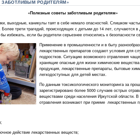
 ЗАБОТЛИВЫМ РОДИТЕЛЯМ»
«Полезные советы заботливым родителям»
и, выходные, каникулы таят в себе немало опасностей. Слишком част
. Более трети трагедий, происходящих с детьми до 14 лет, случаются в
 бы избежать, если бы родители серьезнее относились к безопасности с
Применение в промышленности и в быту разнообраз
лекарственных препаратов создают условия для сл
подростков. Ситуацию возможного отравления чаще
хранящие опасные для жизни химические вещества
продукция, лекарственные препараты, бытовые хими
легкодоступных для детей местах.
По данным токсикологического мониторинга за про
зарегистрировано более 5000 случаев острых отра
веществами среди населения Иркутской области. В
отравления возникают при приеме лекарственных п
;
бочное действие лекарственных веществ;