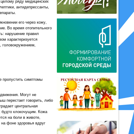
к целому ряду медицинских
лептики, антидепрессанты,
епараты.
кновении его через кожу,
вие. Во время отопительного
ть: нарушение правил
зом характеризуется
, головокружением,
не пропустить симптомы
 движения. Могут не
лыш перестает говорить, либо
страдает центральная
к будто клокочущим. Кожа
тся на боли в животе,
 на фоне здоровья вдруг