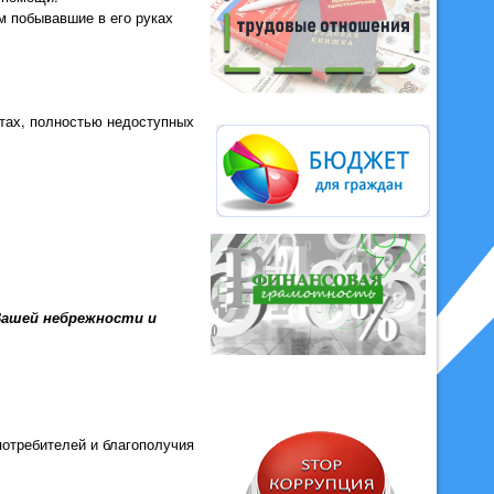
м побывавшие в его руках
стах, полностью недоступных
Вашей небрежности и
отребителей и благополучия