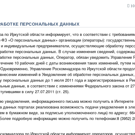
10:
РАБОТКЕ ПЕРСОНАЛЬНЫХ ДАННЫХ
а по Иркутской области информирует, что в соответствии с требования
2-ФЗ «О персональных данных» организации (операторы): государственн
а и индивидуальные предприниматели, осуществляющие обработку перс
работке персональных данных. В случае изменения сведений, содержа
аботке персональных данных, Оператор, обязан уведомить Управление 
течение 10 рабочих дней с даты возникновения таких изменений, путем 
Одновременно, Управление Роскомнадзора по Иркутской области продо
несении изменений в Уведомление об обработке персональных данных, 
 персональных данных до 1 июля 2011 года и зарегистрированных в Рее
ные данные, в соответствии с изменениями Федерального закона от 27
упившими в силу 27.07.2011 (ст. 25).
 уведомления, информационного письма можно получить в Интернете по
же на данных порталах реализована возможность подачи уведомления в эл
 в бумажном виде, за подписью уполномоченного лица) по адресу: 6640
. Более подробную информацию можно получить по телефонам:8 (3952) 28-9
оскомнадзора по Иркутской области информирует операторов, осуществ