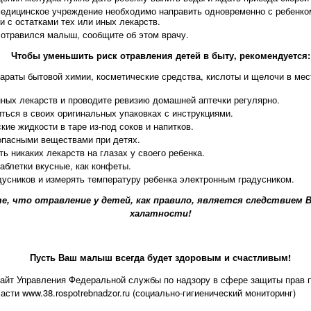
медицинское учреждение необходимо направить одновременно с ребенко
и с остатками тех или иных лекарств.
 отравился малыш, сообщите об этом врачу.
Чтобы уменьшить риск отравления детей в быту, рекомендуется:
параты бытовой химии, косметические средства, кислоты и щелочи в ме
нных лекарств и проводите ревизию домашней аптечки регулярно.
ться в своих оригинальных упаковках с инструкциями.
кие жидкости в таре из-под соков и напитков.
опасными веществами при детях.
ть никаких лекарств на глазах у своего ребенка.
таблетки вкусные, как конфеты.
дусников и измерять температуру ребенка электронным градусником.
е, что отравление у детей, как правило, является следствием 
халатности!
Пусть Ваш малыш всегда будет здоровым и счастливым!
айт Управления Федеральной службы по надзору в сфере защиты прав п
асти www.38.rospotrebnadzor.ru (социально-гигиенический мониторинг)