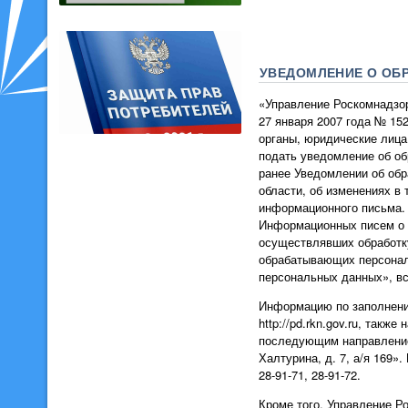
УВЕДОМЛЕНИЕ О ОБ
«Управление Роскомнадзор
27 января 2007 года № 15
органы, юридические лиц
подать уведомление об об
ранее Уведомлении об обр
области, об изменениях в 
информационного письма. 
Информационных писем о в
осуществлявших обработку
обрабатывающих персональ
персональных данных», вст
Информацию по заполнению
http://pd.rkn.gov.ru, так
последующим направлением
Халтурина, д. 7, а/я 169»
28-91-71, 28-91-72.
Кроме того, Управление Р