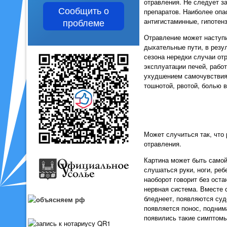
отравления. Не следует з
Сообщить о
препаратов. Наиболее опа
проблеме
антигистаминные, гипотен
Отравление может наступит
дыхательные пути, в резу
сезона нередки случаи от
эксплуатации печей, рабо
ухудшением самочувствия,
тошнотой, рвотой, болью в
Может случиться так, что 
отравления.
Картина может быть самой
слушаться руки, ноги, реб
наоборот говорит без оста
нервная система. Вместе 
бледнеет, появляются судо
появляется понос, подним
появились такие симптомы