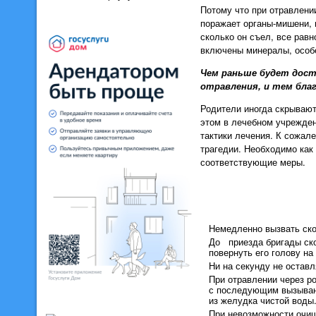
Потому что при отравлени
поражает органы-мишени, и
сколько он съел, все рав
включены минералы, особ
Чем раньше будет дост
отравления, и тем бла
Родители иногда скрывают
этом в лечебном учрежден
тактики лечения. К сожал
трагедии. Необходимо как
соответствующие меры.
Немедленно вызвать ск
До приезда бригады ско
повернуть его голову на
Ни на секунду не оставл
При отравлении через р
с последующим вызывани
из желудка чистой воды
При невозможности очищ