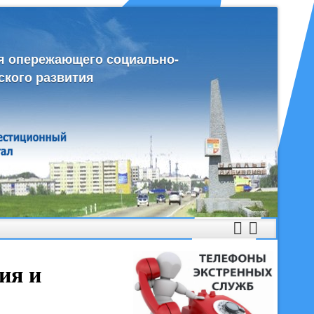
я опережающего социально-
ского развития