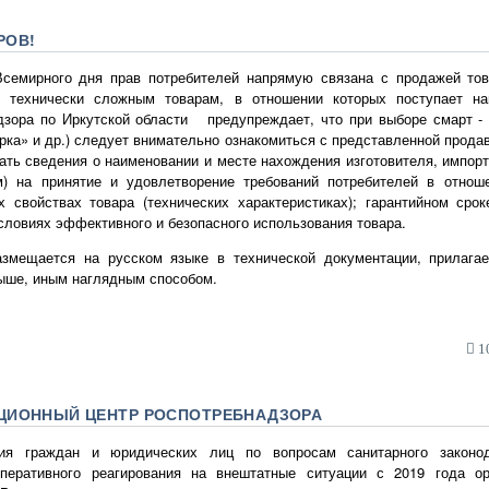
РОВ!
Всемирного дня прав потребителей напрямую связана с продажей то
к технически сложным товарам, в отношении которых поступает на
зора по Иркутской области предупреждает, что при выборе смарт - т
рка» и др.) следует внимательно ознакомиться с представленной прода
ть сведения о наименовании и месте нахождения изготовителя, импор
м) на принятие и удовлетворение требований потребителей в отно
их свойствах товара (технических характеристиках); гарантийном сро
условиях эффективного и безопасного использования товара.
змещается на русском языке в технической документации, прилагае
дыше, иным наглядным способом.
10
ЦИОННЫЙ ЦЕНТР РОСПОТРЕБНАДЗОРА
ния граждан и юридических лиц по вопросам санитарного законо
оперативного реагирования на внештатные ситуации с 2019 года ор