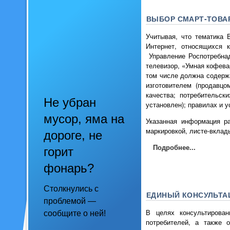
ВЫБОР СМАРТ-ТОВА
Учитывая, что тематика 
Интернет, относящихся 
Управление Роспотребнад
телевизор, «Умная кофева
том числе должна содержа
изготовителем (продавцо
качества; потребительск
Не убран
установлен); правилах и 
мусор, яма на
Указанная информация ра
маркировкой, листе-вкла
дороге, не
Подробнее...
горит
фонарь?
Столкнулись с
ЕДИНЫЙ КОНСУЛЬТА
проблемой —
В целях консультирова
сообщите о ней!
потребителей, а также 