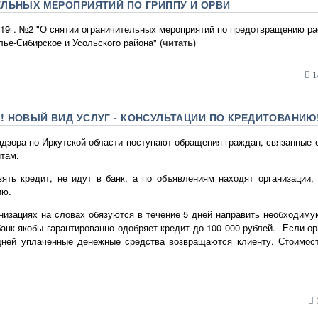
ЛЬНЫХ МЕРОПРИЯТИЙ ПО ГРИППУ И ОРВИ
019г. №2 "О снятии ограничительных мероприятий по предотвращению ра
ье-Сибирское и Усольского района" (
читать
)
1
 НОВЫЙ ВИД УСЛУГ - КОНСУЛЬТАЦИИ ПО КРЕДИТОВАНИЮ
дзора по Иркутской области поступают обращения граждан, связанные 
итам.
зять кредит, не идут в банк, а по объявлениям находят организации,
ию.
анизациях
на словах
обязуются в течение 5 дней направить необходиму
банк якобы гарантированно одобряет кредит до 100 000 рублей. Если ор
 дней уплаченные денежные средства возвращаются клиенту. Стоимост
1