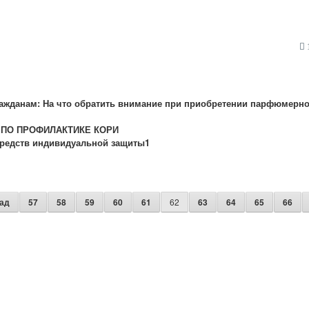
1
ажданам: На что обратить внимание при приобретении парфюмерн
 ПО ПРОФИЛАКТИКЕ КОРИ
средств индивидуальной защиты1
ад
57
58
59
60
61
62
63
64
65
66