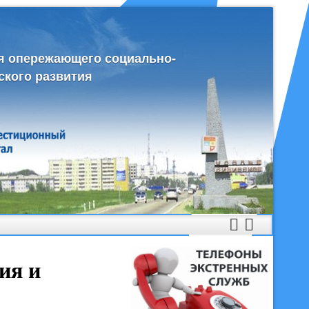
я опережающего социально-
ского развития