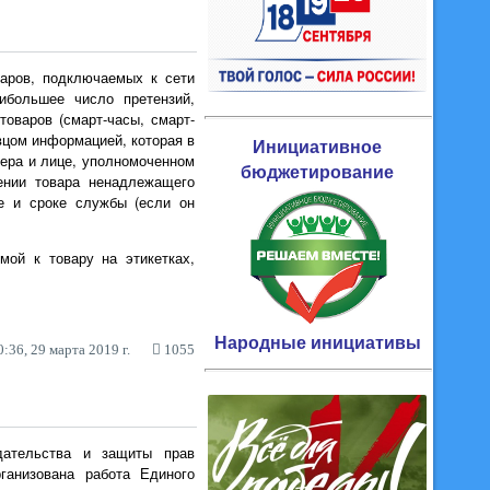
варов, подключаемых к сети
ибольшее число претензий,
оваров (смарт-часы, смарт-
вцом информацией, которая в
Инициативное
тера и лице, уполномоченном
бюджетирование
шении товара ненадлежащего
ке и сроке службы (если он
мой к товару на этикетках,
Народные инициативы
:36, 29 марта 2019 г.
1055
дательства и защиты прав
ганизована работа Единого