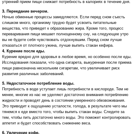
утренний прием пищи снижает потребность в калориях в течение дня.
3. Переедание вечером.
Ночью обменные процессы замедляются. Если перед сном съесть
слишком много, организму трудно будет усвоить питательные
вещества, что приведет к образованию жира. Кроме того, процесс
переваривания пищи мешает полноценному сну, на следующее утро
вы не будете себя чувствовать отдохнувшим. Перед сном лучше
отказаться от плотного ужина, лучше выпить стакан кефира.
4. Курение после еды.
Курение вредно для здоровья в любое время, но особенно после еды.
Исследования показали, что одна сигарета, выкуренная после приема
пищи равнозначна нескольким сигаретам, что увеличивает риск
развития различных заболеваний.
5. Недостаточное потребление воды.
Потребность в воде уступает лишь потребности в кислороде. Тем не
менее, многие из нас не уделяют достаточно внимания потреблению
жидкости и проводят день в состоянии умеренного обезвоживания.
Это приводит к ощущению усталости, голода, в результате чего мы
тянемся к еде вместо того, чтобы выпить стакан воды. Следите за
тем, чтобы пить достаточно много воды. Это поможет контролировать
аппетит и будет способствовать снижению веса.
6. Увлечение кофе.