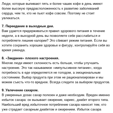
Люди, которые выпивают пять и более чашек кофе в день имеют
более высокую предрасположенность к развитию заболеваний
сердца, чем те, кто не пьют кофе совсем. Поэтому не стоит
увлекаться.
7. Переедание в выходные дни.
Вам удается придерживаться правил здорового питания в течение
недели, а в выходной день вы позволяете себе расслабиться и
потребляете лишние калории? Это сбивает режим питания. Если вы
хотите сохранить хорошее здоровье и фигуру, контролируйте себя во
время уикенда.
8. «Заедание» плохого настроения.
Многие люди имеют склонность есть больше, чтобы улучшить
настроение. Это так называемое «импульсивное питание», когда
потребность в еде определяется не голодом, а эмоциональным
состоянием. Выбор продукта при этом не рационализирован и мы
можем съесть что-то вредное. Всегда следите за выбором продуктов.
9. Увлечение сахаром.
В умеренных дозах сахар полезен и даже необходим. Вреден именно
избыток сахара: он вызывает ожирение, кариес, диабет второго типа.
Наибольший вред избыточное потребление сахара наносит тем, кто
уже страдает сахарным диабетом и ожирением. Избыток сахара