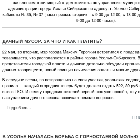
заявлением в жилищный отдел комитета по управлению муници
администрации города Усолье-Сибирское по адресу: г. Усолье-Сибирс
кабинеты № 35, № 37 (часы приема: вторник – с 9-00 до 12-00, с 13-00 д
9-00 до 12-00 часов).
ДАЧНЫЙ МУСОР. ЗА ЧТО И КАК ПЛАТИТЬ?
22 мая, во вторник, мэр города Максим Торопкин встретился с предсе
товариществ, что располагаются в районе города Усолья-Сибирского. 
представители городской власти и дачники детально обсудили организ
дачных товариществ, новый принцип начисления оплаты и многие друг
В середине весны, по возвращению на свои участки, усольских садов
правила — каждый огородник теперь будет должен отдать 522, 89 рубле
вывоз ТКО. И если у городских жителей первый шок уже прошёл, то у 
наступлением дачного сезона возникает немало вопросов.
Подробнее...
16:
В УСОЛЬЕ НАЧАЛАСЬ БОРЬБА С ГОРНОСТАЕВОЙ МОЛЬЮ