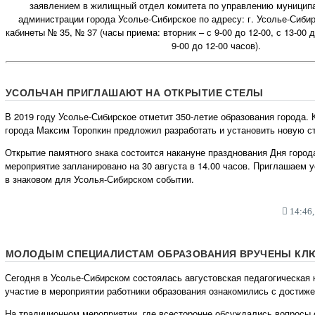
заявлением в жилищный отдел комитета по управлению муници
администрации города Усолье-Сибирское по адресу: г. Усолье-Сибирс
кабинеты № 35, № 37 (часы приема: вторник – с 9-00 до 12-00, с 13-00 д
9-00 до 12-00 часов).
УСОЛЬЧАН ПРИГЛАШАЮТ НА ОТКРЫТИЕ СТЕЛЫ
В 2019 году Усолье-Сибирское отметит 350-летие образования города.
города Максим Торопкин предложил разработать и установить новую ст
Открытие памятного знака состоится накануне празднования Дня город
мероприятие запланировано на 30 августа в 14.00 часов. Приглашаем 
в знаковом для Усолья-Сибирском событии.
14:46,
МОЛОДЫМ СПЕЦИАЛИСТАМ ОБРАЗОВАНИЯ ВРУЧЕНЫ КЛЮ
Сегодня в Усолье-Сибирском состоялась августовская педагогическая
участие в мероприятии работники образования ознакомились с достиж
На традиционном мероприятии, где всесторонне обсуждались вопросы 