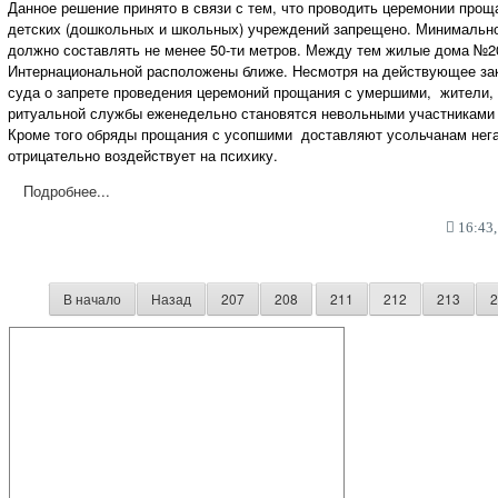
Данное решение принято в связи с тем, что проводить церемонии прощ
детских (дошкольных и школьных) учреждений запрещено. Минимально
должно составлять не менее 50-ти метров. Между тем жилые дома №2
Интернациональной расположены ближе. Несмотря на действующее за
суда о запрете проведения церемоний прощания с умершими, жители
ритуальной службы еженедельно становятся невольными участниками
Кроме того обряды прощания с усопшими доставляют усольчанам нег
отрицательно воздействует на психику.
Подробнее...
16:43,
В начало
Назад
207
208
211
212
213
2