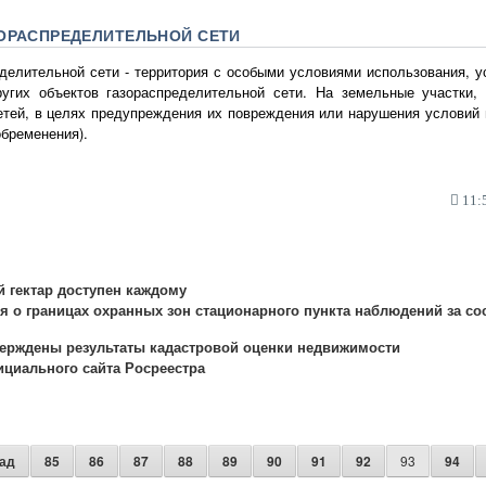
ЗОРАСПРЕДЕЛИТЕЛЬНОЙ СЕТИ
делительной сети - территория с особыми условиями использования, 
ругих объектов газораспределительной сети. На земельные участки
етей, в целях предупреждения их повреждения или нарушения условий 
обременения).
11:5
 гектар доступен каждому
я о границах охранных зон стационарного пункта наблюдений за с
верждены результаты кадастровой оценки недвижимости
циального сайта Росреестра
ад
85
86
87
88
89
90
91
92
93
94