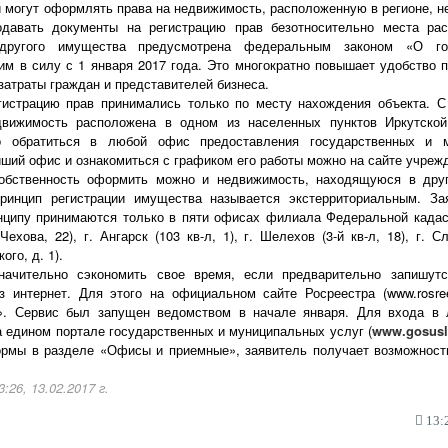
 могут оформлять права на недвижимость, расположенную в регионе, н
давать документы на регистрацию прав безотносительно места рас
другого имущества предусмотрена федеральным законом «О гос
м в силу с 1 января 2017 года. Это многократно повышает удобство 
атраты граждан и представителей бизнеса.
истрацию прав принимались только по месту нахождения объекта. С
движимость расположена в одном из населенных пунктов Иркутской
о обратиться в любой офис предоставления государственных и 
ший офис и ознакомиться с графиком его работы можно на сайте учрежд
собственность оформить можно и недвижимость, находящуюся в друг
принцип регистрации имущества называется экстерриториальным. За
нципу принимаются только в пяти офисах филиала Федеральной кадас
 Чехова, 22), г. Ангарск (103 кв-л, 1), г. Шелехов (3-й кв-л, 18), г. С
го, д. 1).
начительно сэкономить свое время, если предварительно запишут
з интернет. Для этого на официальном сайте Росреестра (www.rosree
я». Сервис был запущен ведомством в начале января. Для входа в 
а едином портале государственных и муниципальных услуг (
www.gosusl
рмы в разделе «Офисы и приемные», заявитель получает возможност
:26, 13.02.2017 г.
13:2