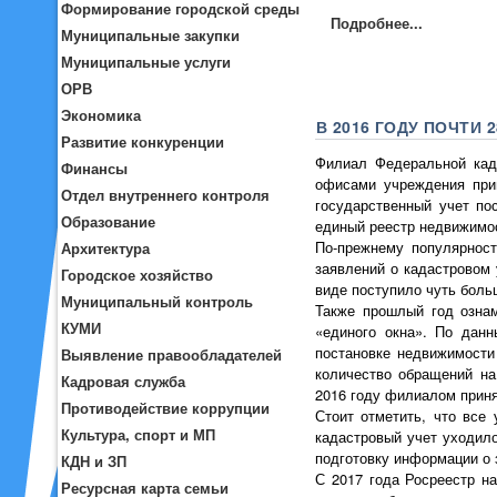
Формирование городской среды
Подробнее...
Муниципальные закупки
Муниципальные услуги
ОРВ
Экономика
В 2016 ГОДУ ПОЧТИ
Развитие конкуренции
Филиал Федеральной када
Финансы
офисами учреждения прин
Отдел внутреннего контроля
государственный учет по
Образование
единый реестр недвижимо
По-прежнему популярност
Архитектура
заявлений о кадастровом 
Городское хозяйство
виде поступило чуть боль
Муниципальный контроль
Также прошлый год ознам
КУМИ
«единого окна». По дан
постановке недвижимости
Выявление правообладателей
количество обращений на
Кадровая служба
2016 году филиалом приня
Противодействие коррупции
Стоит отметить, что все
Культура, спорт и МП
кадастровый учет уходило
подготовку информации о 
КДН и ЗП
С 2017 года Росреестр н
Ресурсная карта семьи