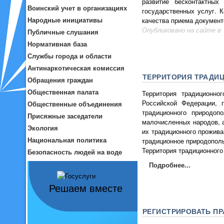
развитие бесконтактны
Воинский учет в организациях
государственных услуг. 
Народные инициативы
качества приема документ
Опубликовано на сайте в 1
Публичные слушания
Нормативная база
Службы города и области
Антинаркотическая комиссия
ТЕРРИТОРИЯ ТРАДИ
Обращения граждан
Общественная палата
Территория традиционно
Российской Федерации, 
Общественные объединения
традиционного природоп
Присяжные заседатели
малочисленных народов, 
Экология
их традиционного прожива
Национальная политика
традиционное природополь
Территория традиционного
Безопасность людей на воде
Подробнее...
Решаем вместе
РЕГИСТРИРОВАТЬ П