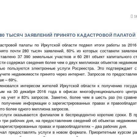
16
 280 ТЫСЯЧ ЗАЯВЛЕНИЙ ПРИНЯТО КАДАСТРОВОЙ ПАЛАТОЙ
стровой палаты по Иркутской области подвел итоги работы за 201
ято почти 280 тысяч заявлений, 60% из которых составили заявлен
ставлено 37 390 земельных участков и 60 281 объект капитального ст
сти содержал сведения более чем о двух миллионах объектов недвижим
ью пользуются электронные услуги Росреестра. Это подтверждает с
учете недвижимости принято через интернет. Запросов по предоставл
ше – 69%.
еновался интересом жителей Иркутской области к получению госуд
ным на 30 декабря 2016 года в офисах многофункционального центр
 на учет и 83% запросов. Заметно, более чем в шесть раз (по сравне
 получение информации о зарегистрированных правах и правооблада
то более одного миллиона запросов.
 услуги оказываются филиалом в беспрецедентно короткие сроки. В п
 три рабочих дня, на предоставление сведений об объектах недвижимо
зарегистрированных правах и правообладателях – два рабочих дня.
ачал предоставлять услуги в новом формате. Приоритетным курсом р