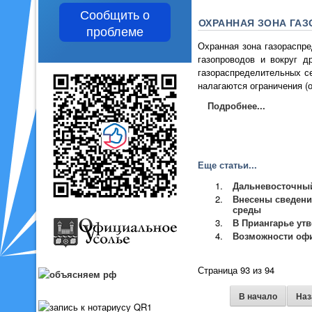
Сообщить о
ОХРАННАЯ ЗОНА ГА
проблеме
Охранная зона газораспре
газопроводов и вокруг д
газораспределительных с
налагаются ограничения (
Подробнее...
Еще статьи...
Дальневосточный
Внесены сведени
среды
В Приангарье ут
Возможности офи
Страница 93 из 94
В начало
Наз