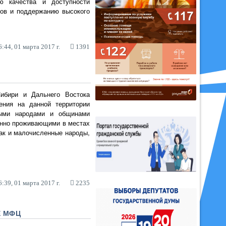
ю качества и доступности
сов и поддержанию высокого
:44, 01 марта 2017 г.
1391
Сибири и Дальнего Востока
ения на данной территории
ными народами и общинами
янно проживающими в местах
как и малочисленные народы,
:39, 01 марта 2017 г.
2235
Е МФЦ