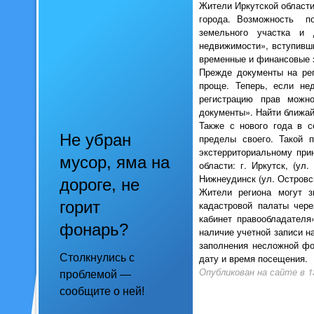
Жители Иркутской области
города. Возможность по
земельного участка и 
недвижимости», вступивши
временные и финансовые з
Прежде документы на рег
проще. Теперь, если не
регистрацию прав можн
документы». Найти ближай
Также с нового года в 
Не убран
пределы своего. Такой 
экстерриториальному при
мусор, яма на
области: г. Иркутск, (ул.
Нижнеудинск (ул. Островско
дороге, не
Жители региона могут з
горит
кадастровой палаты чере
кабинет правообладател
фонарь?
наличие учетной записи н
заполнения несложной фо
дату и время посещения.
Столкнулись с
Опубликован на сайте в 13
проблемой —
сообщите о ней!