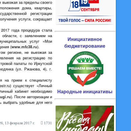
е выезжая за пределы своего
положения дома, квартиры,
ударственной регистрации
получения услуги, сокращает
 2017 года процедура стала
 области, с заявлением на
Инициативное
муниципальных услуг «Мои
бюджетирование
ения (
www.mfc38.ru
).
ом регионе, не выезжая за
явления на регистрацию по
тровой палаты по Иркутской
людянка (ул. Ржанова, 4), г.
ся на прием к специалисту
str.ru) существует «Личный
Народные инициативы
личный кабинет необходимо
ugi.ru
). После авторизации и
ь выбрать удобные для него
6, 13 февраля 2017 г.
1731