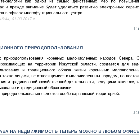
х технологий как одной из самых действенных мер по повышени
Как и прежде внимание будет уделяться развитию электронных серви
ов в офисах многофункционального центра.
6:44, 01.03.2017 г.
16
ЦИОННОГО ПРИРОДОПОЛЬЗОВАНИЯ
го природопользования коренных малочисленных народов Севера, 
проживающих на территории Иркутской области, создается для вед
ользования и традиционного образа жизни коренными малочислен
а также лицами, не относящимися к малочисленным народам, но посто
ния и традиционной хозяйственной деятельности, ведущими такие же, 
зование и традиционный образ жизни.
 природопользования является особо охраняемой территорией.
16
РАВА НА НЕДВИЖИМОСТЬ ТЕПЕРЬ МОЖНО В ЛЮБОМ ОФИС