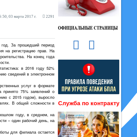
:50, 03 марта 2017 г.
2291
6 год. За прошедший период
ия на регистрацию прав. На
роительства. На конец года
ости.
татистика: в 2016 году 52%
ению сведений в электронном
арственных услуг в формате
а принято 75% заявлений о
нию с 2015 годом), выросло
Служба по контракту
телях. В общей сложности в
рошлом году, в среднем, на
сти – один рабочий день, на
аботы для филиала остается