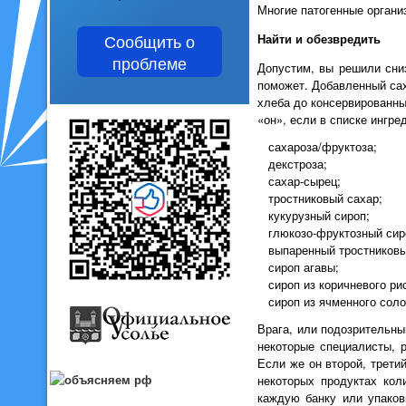
Многие патогенные органи
Сообщить о
Найти и обезвредить
проблеме
Допустим, вы решили сни
поможет. Добавленный сах
хлеба до консервированны
«он», если в списке ингре
сахароза/фруктоза;
декстроза;
сахар-сырец;
тростниковый сахар;
кукурузный сироп;
глюкозо-фруктозный сир
выпаренный тростниковы
сироп агавы;
сироп из коричневого ри
сироп из ячменного соло
Врага, или подозрительны
некоторые специалисты, р
Если же он второй, третий
некоторых продуктах кол
каждую банку или упаков