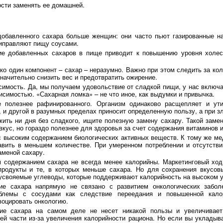
ости заменять ее домашней.
обавленного сахара больше женщин: они часто пьют газированные на
иправляют пищу соусами.
ие добавленных сахаров в пище приводит к повышению уровня холес
ько один компонент – сахар – неразумно. Важно при этом следить за ко
начительно снизить вес и предотвратить ожирение.
симость. Да, мы получаем удовольствие от сладкой пищи, у нас включ
исимостью. «Сахарная ломка» – не что иное, как выдумки и привычка.
 полезнее рафинированного. Организм одинаково расщепляет и ути
, и другой в разумных пределах приносит определенную пользу, а при з
ить ни дня без сладкого, ищите полезную замену сахару. Такой замен
вкус, но гораздо полезнее для здоровья за счет содержания витаминов
 с высоким содержанием биологических активных веществ. К тому же ме
авить в меньшем количестве. При умеренном потреблении и отсутстви
аменой сахару.
 содержанием сахара не всегда менее калорийны. Маркетинговый ход
продукты и те, в которых меньше сахара. Но для сохранения вкусов
усвояемые углеводы, которые поддерживают калорийность на высоком у
ие сахара напрямую не связано с развитием онкологических забол
облемы с сосудами как следствие переедания и повышенной кал
воцировать онкологию.
ние сахара на самом деле не несет никакой пользы и увеличивает
ей части из-за увеличения калорийности рациона. Но если вы укладыв