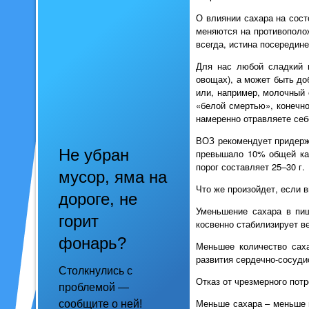
О влиянии сахара на сост
меняются на противополож
всегда, истина посередине
Для нас любой сладкий 
овощах), а может быть до
или, например, молочный 
«белой смертью», конечно
намеренно отравляете себ
ВОЗ рекомендует придержи
Не убран
превышало 10% общей кал
порог составляет 25–30 г.
мусор, яма на
Что же произойдет, если 
дороге, не
Уменьшение сахара в пищ
горит
косвенно стабилизирует ве
фонарь?
Меньшее количество саха
развития сердечно-сосуди
Столкнулись с
Отказ от чрезмерного пот
проблемой —
Меньше сахара – меньше в
сообщите о ней!