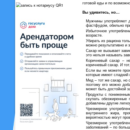
готовой еды и по возможн
Вы удивитесь, но…
Мужчины употребляют д
фастфудом, обильно пр
Избыточное употреблен
возрасте.
Убирать из рациона тол
можно результативно и з
Сахар не вызывает зави
это нельзя называть зав
Коричневый сахар – не
коричневый сахар. И тот
Если вы не можете прож
которые имеют сладкий 
Мед – тот же сахар, но
поэтому его можно доб
может быть достойной з
Продукты с пониженным
скупать обезжиренные 
добавлены другие легко
Чрезмерное употреблен
внутреннего жира, пр
вероятностью могут про
Чрезмерное употребле
заболеваний – по больш