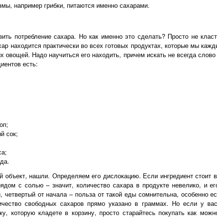
змы, например грибки, питаются именно сахарами.
зить потребление сахара. Но как именно это сделать? Просто не клас
ар находится практически во всех готовых продуктах, которые мы кажд
х овощей. Надо научиться его находить, причем искать не всегда слово
диентов есть:
оп;
й сок;
са;
да.
й объект, нашли. Определяем его дислокацию. Если ингредиент стоит в 
ядом с солью – значит, количество сахара в продукте невелико, и е
, четвертый от начала – польза от такой еды сомнительна, особенно ес
ичество свободных сахаров прямо указано в граммах. Но если у ва
ку, которую кладете в корзину, просто старайтесь покупать как мож