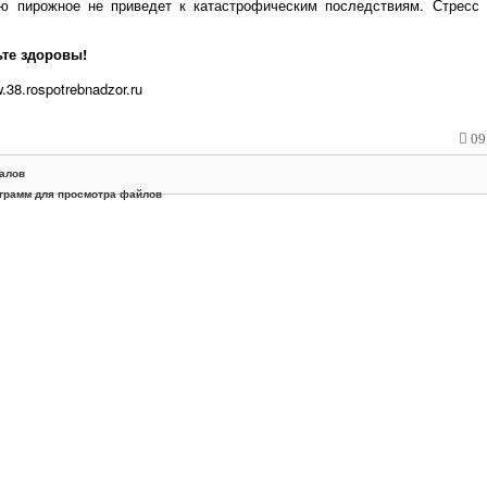
ю пирожное не приведет к катастрофическим последствиям. Стресс 
ьте здоровы!
8.rospotrebnadzor.ru
09:
алов
грамм для просмотра файлов