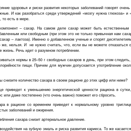
ояние здоровья и риски развития некоторых заболеваний говорят очень
ные. И как разобраться среди утверждений «мозгу нужна глюкоза» и 
, то есть в мере.
компонент – сахар. На самом деле сахар может быть естественным 
бавленным или свободным (при этом это не только привычная нам сахар
сахар – лактоза). Именно о добавленном ученые и спорят десятилетиям
 же, нельзя. И не нужно считать, что, если вы не можете отказаться о
е жизнь. Речь идет о разумном потреблении.
ваться нормы в 25–50 г свободных сахаров в день, при этом следить,
орийности пищи. Причем для мужчин допускается употребление окол
вы снизите количество сахара в своем рационе до этих цифр или ниже?
е приведет к уменьшению энергетической ценности рациона в сутки,
с или даже постепенно (что очень важно) поможет его сбросить.
ра в рационе со временем приведет к нормальному уровню триглице
стых заболеваний и ожирения.
ребления сахара снизит артериальное давление.
оздействия на зубную эмаль и риска развития кариеса. То же касаетс