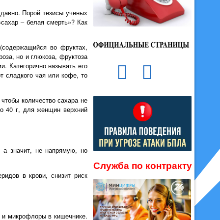
 давно. Порой тезисы ученых
«сахар – белая смерть»? Как
(содержащийся во фруктах,
оза, но и глюкоза, фруктоза
и. Категорично называть его
т сладкого чая или кофе, то
 чтобы количество сахара не
о 40 г, для женщин верхний
 а значит, не напрямую, но
Служба по контракту
ридов в крови, снизит риск
я и микрофлоры в кишечнике.