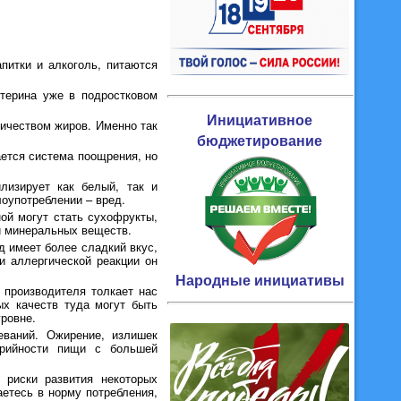
питки и алкоголь, питаются
терина уже в подростковом
Инициативное
личеством жиров. Именно так
бюджетирование
ается система поощрения, но
лизирует как белый, так и
лоупотреблении – вред.
ой могут стать сухофрукты,
 и минеральных веществ.
д имеет более сладкий вкус,
и аллергической реакции он
Народные инициативы
 производителя толкает нас
ых качеств туда могут быть
ровне.
еваний. Ожирение, излишек
орийности пищи с большей
 риски развития некоторых
аетесь в норму потребления,