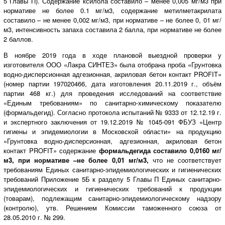
5 Главы П). Содержание ксилола составило – менее 0,005 мг/м3 при
нормативе не более 0.1 мг/м3, содержание метилметакрилата
составило – не менее 0,002 мг/м3, при нормативе – не более 0, 01 мг/
м3, интенсивность запаха составила 2 балла, при нормативе не более
2 баллов.
В ноябре 2019 года в ходе плановой выездной проверки у
изготовителя ООО «Лакра СИНТЕЗ» была отобрана проба «Грунтовка
водно-дисперсионная адгезионная, акриловая бетон контакт PROFIT»
(номер партии 197020466, дата изготовления 20.11.2019 г., объём
партии 468 кг.) для проведения исследований на соответствие
«Единым требованиям» по санитарно-химическому показателю
(формальдегид). Согласно протокола испытаний № 9333 от 12.12.19 г.
и экспертного заключения от 19.12.2019 № 1045-091 ФБУЗ «Центр
гигиены и эпидемиологии в Московской области» на продукцию
«Грунтовка водно-дисперсионная, адгезионная, акриловая бетон
контакт PROFIT» содержание
формальдегида составило 0,0160 мг/
м3, при нормативе –не более 0,01 мг/м3,
что не соответствует
требованиям Единых санитарно-эпидемиологических и гигиенических
требований Приложение 5Б к разделу 5 Главы П Единых санитарно-
эпидемиологических и гигиенических требований к продукции
(товарам), подлежащим санитарно-эпидемиологическому надзору
(контролю), утв. Решением Комиссии таможенного союза от
28.05.2010 г. № 299.