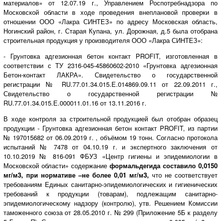
материалов» от 12.07.19 г., Управлением Роспотребнадзора по
Московской области в ходе проведения внеплановой проверки в
отношении ООО «Лакра СИНТЕЗ» по адресу Московская область,
Ногинский район, г. Старая Купана, ул. Дорожная, д.5 была отобрана
строительная продукция у производителя ООО «Лакра СИНТЕЗ»:
- Грунтовка адгезионная бетон контакт PROFIT, изготовленная в
соответствии с ТУ 2316-045-45860602-2010 «Грунтовка адгезионная
Бетон-контакт ЛАКРА». Свидетельство о государственной
регистрации № RU.77.01.34.015.Е.014869.09.11 от 22.09.2011 г.,
Свидетельство о государственной регистрации №
RU.77.01.34.015.Е.000011.01.16 от 13.11.2016 г.
В ходе контроля за строительной продукцией был отобран образец
продукции - Грунтовка адгезионная бетон контакт PROFIT, из партии
№ 197015682 от 06.09.2019 г. , объёмом 19 тонн. Согласно протокола
испытаний № 7478 от 04.10.19 г. и экспертного заключения от
10.10.2019 № 816-091 ФБУЗ «Центр гигиены и эпидемиологии в
Московской области» содержание
формальдегида составило 0,0150
мг/м3, при нормативе –не более 0,01 мг/м3,
что не соответствует
требованиям Единых санитарно-эпидемиологических и гигиенических
требований к продукции (товарам), подлежащим санитарно-
эпидемиологическому надзору (контролю), утв. Решением Комиссии
таможенного союза от 28.05.2010 г. № 299 (Приложение 5Б к разделу