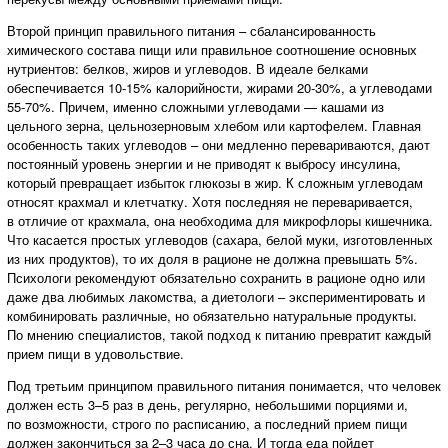
Второй принцип правильного питания – сбалансированность
химического состава пищи или правильное соотношение основных
нутриентов: белков, жиров и углеводов. В идеале белками
обеспечивается 10-15% калорийности, жирами 20-30%, а углеводами
55-70%. Причем, именно сложными углеводами — кашами из
цельного зерна, цельнозерновым хлебом или картофелем. Главная
особенность таких углеводов – они медленно перевариваются, дают
постоянный уровень энергии и не приводят к выбросу инсулина,
который превращает избыток глюкозы в жир. К сложным углеводам
относят крахмал и клетчатку. Хотя последняя не переваривается,
в отличие от крахмала, она необходима для микрофлоры кишечника.
Что касается простых углеводов (сахара, белой муки, изготовленных
из них продуктов), то их доля в рационе не должна превышать 5%.
Психологи рекомендуют обязательно сохранить в рационе одно или
даже два любимых лакомства, а диетологи – экспериментировать и
комбинировать различные, но обязательно натуральные продукты.
По мнению специалистов, такой подход к питанию превратит каждый
прием пищи в удовольствие.
Под третьим принципом правильного питания понимается, что человек
должен есть 3–5 раз в день, регулярно, небольшими порциями и,
по возможности, строго по расписанию, а последний прием пищи
должен закончиться за 2–3 часа до сна. И тогда еда пойдет