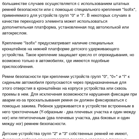
большинстве случаев осуществляется с использованием штатных
ремней безопасности или с помощью специального крепления "Isofix",
применяемого для устройств групп "0" и "I". В некоторых случаях в
качестве переходного элемента может использоваться
дополнительная платформа, установленная под автолюлькой или
автокреслом.
Крепление "Isofix" предусматривает наличие специальных
кронштейнов на нижней платформе детского удерживающего
устройства. Такое крепление защищает кресло от опрокидывания, но
возможно только в автомобилях, где имеются подобные
приспособления.
Ремни безопасности при креплении устройств групп "0", "0+" и "I" к
сиденьям автомобиля пропускаются через предназначенные для
этого отверстия в кронштейнах на корпусе устройства или сквозь
проемы в нем. Для исключения возможности нарушения фиксации при
аварии из-за проскальзывания ремня он должен фиксироваться с
помощью зажима. Ребенок удерживается в устройстве встроенным в
него трехточечным (Y-образным - два плечевых участка и один между
ног) или пятиточечным (два плечевых участка, два боковых и один
между ног) ремнем безопасности.
Детские устройства групп "2" и "3" собственных ремней не имеют,