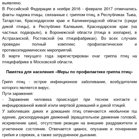
выявлено.
В Российской Федерации в ноябре 2016 - феврале 2017 отмечались
факты падежа птицы, связанные с гриппом птиц, в Республиках Тыва,
Татарстан, Краснодарском крае и Калининградской области (среди
дикой птицы), в Республике Калмыкия, Краснодарском крае (на
частных подворьях), в Воронежской области (птица в зоопарке), в
Астраханской, Ростовской (на птицефабриках). Во всех случаях
проведен полный комплекс профилактических и
противоэпидемических мероприятий.
В марте текущего года зарегистрирован очаг гриппа птиц на
птицефабрике в Московской области.
Памятка для населения «Меры по профилактике гриппа птиц»
Грипп птиц - острое инфекционное заболевание, возбудителем
которого является вирус.
Пути заражения:
- Заражение человека происходит при тесном контакте с
инфицированной живой и/или мертвой домашней и дикой птицей.
У заболевших диких и домашних птиц отмечаются необычное пш
едение, дискоординация движений (вращательное движение головой,
искривление шеи), отсутствие реакции на внешние раздражители и
угнетенное состояние. Отвечается цианоз, опухание и почернение
гребня и сережек, а также затрудненное дыхание.