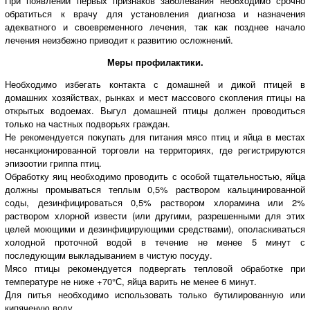
При появлении первых признаков заболевания необходимо срочно
обратиться к врачу для установления диагноза и назначения
адекватного и своевременного лечения, так как позднее начало
лечения неизбежно приводит к развитию осложнений.
Меры профилактики.
Необходимо избегать контакта с домашней и дикой птицей в
домашних хозяйствах, рынках и мест массового скопления птицы на
открытых водоемах. Выгул домашней птицы должен проводиться
только на частных подворьях граждан.
Не рекомендуется покупать для питания мясо птиц и яйца в местах
несанкционированной торговли на территориях, где регистрируются
эпизоотии гриппа птиц.
Обработку яиц необходимо проводить с особой тщательностью, яйца
должны промываться теплым 0,5% раствором кальцинированной
соды, дезинфицироваться 0,5% раствором хлорамина или 2%
раствором хлорной извести (или другими, разрешенными для этих
целей моющими и дезинфицирующими средствами), ополаскиваться
холодной проточной водой в течение не менее 5 минут с
последующим выкладыванием в чистую посуду.
Мясо птицы рекомендуется подвергать тепловой обработке при
температуре не ниже +70°С, яйца варить не менее 6 минут.
Для питья необходимо использовать только бутилированную или
кипяченую воду.