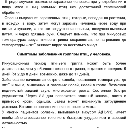
- В ряде случаев возможно заражение человека при употреблении в
пищу мяса и яиц больных птиц без достаточной термической
обработки.
- Опасны выделения зараженных птиц, которые, попадая на растения,
в воз-дух, в воду, затем могут заразить человека через воду при
питье и купании, а так же воздушно-капельным, воздушно-пылевым
путем, и через грязные руки. Следует помнить, что при минусовых
температурах вирус птичьего гриппа сохраняется, но нагревание до
температуры +70°С убивает вирус за несколько минут.
Симптомы заболевания гриппом птиц у человека.
Инкубационный период птичьего гриппа может быть более
длительным, чем у обычного сезонного гриппа, и длится в среднем 5
дней (от 2 до 8 дней, возможно, даже до 17 дней).
Заболевание начинается остро с озноба, повышения температуры до
38°С и выше, мышечных и головных болей, болей в горле. Возможен
водянистый жидкий стул, многократная рвота. Состояние быстро
ухудшается. Через 2-3 дня появляется влажный кашель, часто с
примесью крови, одышка. Затем может возникнуть затруднение
дыхания. Возможно поражение печени, почек и мозга.
У многих пациентов болезнь, вызываемая вирусом A(H5N1), имеет
необычайно агрессивное течение с быстрым ухудшением и высокой
летальностью.