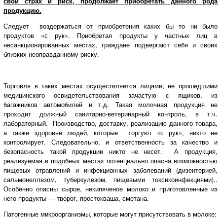
свой страх и риск, продолжает приобретать данного рода
продукцию.
Следует воздержаться от приобретения каких бы то ни было
продуктов «с рук». Приобретая продукты у частных лиц в
несанкционированных местах, граждане подвергают себя и своих
близких неоправданному риску.
Торговля в таких местах осуществляется лицами, не прошедшими
медицинского освидетельствования зачастую с ящиков, из
багажников автомобилей и т.д. Такая молочная продукция не
проходит должный санитарно-ветеринарный контроль, в т.ч.
лабораторный. Производство, доставку, реализацию данного товара,
а также здоровье людей, которые торгуют «с рук», никто не
контролирует. Следовательно, и ответственность за качество и
безопасность такой продукции никто не несет. А продукция,
реализуемая в подобных местах потенциально опасна возможностью
пищевых отравлений и инфекционных заболеваний (дизентерией,
сальмонеллезом, туберкулезом, пищевыми токсикоинфекциями)..
Особенно опасны сырое, некипяченое молоко и приготовленные из
него продукты — творог, простокваша, сметана.
Патогенные микроорганизмы, которые могут присутствовать в молоке: