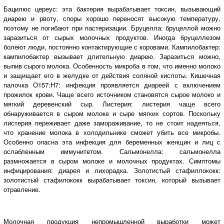
Бацилюс цереус: эта бактерия вырабатывает токсин, вызывающий
диарею и рвоту, споры хорошо переносят высокую температуру,
поэтому не погибают при пастеризации. Бруцелла: бруцеллой можно
заразиться от сырых молочных продуктов. Иногда бруцеллезом
болеют люди, постоянно контактирующие с коровами. Кампилобактер:
кампилобактер вызывает длительную диарею. Заразиться можно,
выпив сырого молока. Особенность микроба в том, что именно молоко
и защищает его в желудке от действия соляной кислоты. Кишечная
палочка O157:H7: инфекция проявляется диареей с включением
прожилок крови. Чаще всего источником становятся сырое молоко и
мягкий деревенский сыр. Листерия: листерия чаще всего
обнаруживается в сыром молоке и сыре мягких сортов. Поскольку
листерия переживает даже замораживание, то не стоит надеяться,
что хранение молока в холодильнике сможет убить все микробы.
Особенно опасна эта инфекция для беременных женщин и лиц с
ослабленным иммунитетом. Сальмонелла: сальмонелла
размножается в сыром молоке и молочных продуктах. Симптомы
инфицирования: диарея и лихорадка. Золотистый стафиллококк:
золотистый стафилококк вырабатывает токсин, который вызывает
отравление.
Молочная продукция непромышленной выработки может