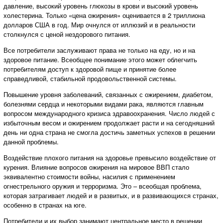
давление, высокий уровень глюкозы в крови и высокий уровень
холестерина. Только «цена ожирения» оценивается в 2 триллиона
долларов США в год. Мир очнулся от иллюзий и в реальности
столкнулся с ценой нездорового питания.
Все потребители заслуживают права не только на еду, но и на
здоровое питание. Всеобщее понимание этого может облегчить
потребителям доступ к здоровой пище и принятие более
справедливой, стабильной продовольственной системы.
Повышение уровня заболеваний, связанных с ожирением, диабетом,
болезнями сердца и некоторыми видами рака, являются главным
вопросом международного кризиса здравоохранения. Число людей с
избыточным весом и ожирением продолжает расти и на сегодняшний
день ни одна страна не смогла достичь заметных успехов в решении
данной проблемы.
Воздействие плохого питания на здоровье превысило воздействие от
курения. Влияние вопросов ожирения на мировое ВВП стало
эквивалентно стоимости войны, насилия с применением
огнестрельного оружия и терроризма. Это – всеобщая проблема,
которая затрагивает людей и в развитых, и в развивающихся странах,
особенно в странах на юге.
Потребители и их выбор занимают центральное место в решении