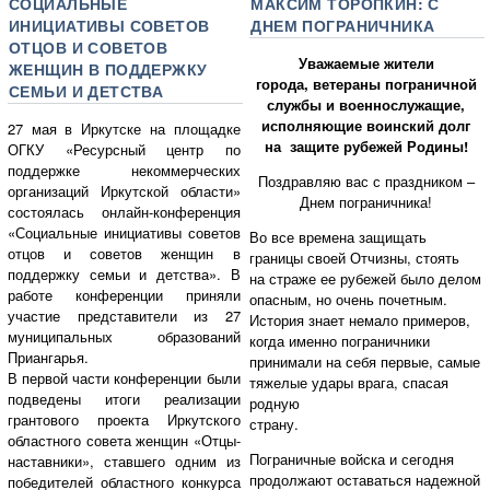
СОЦИАЛЬНЫЕ
МАКСИМ ТОРОПКИН: С
ИНИЦИАТИВЫ СОВЕТОВ
ДНЕМ ПОГРАНИЧНИКА
ОТЦОВ И СОВЕТОВ
Уважаемые жители
ЖЕНЩИН В ПОДДЕРЖКУ
города, ветераны пограничной
СЕМЬИ И ДЕТСТВА
службы и военнослужащие,
исполняющие воинский долг
27 мая в Иркутске на площадке
на защите рубежей Родины!
ОГКУ «Ресурсный центр по
поддержке некоммерческих
Поздравляю вас с праздником –
организаций Иркутской области»
Днем пограничника!
состоялась онлайн-конференция
«Социальные инициативы советов
Во все времена защищать
отцов и советов женщин в
границы своей Отчизны, стоять
поддержку семьи и детства». В
на страже ее рубежей было делом
работе конференции приняли
опасным, но очень почетным.
участие представители из 27
История знает немало примеров,
муниципальных образований
когда именно пограничники
Приангарья.
принимали на себя первые, самые
В первой части конференции были
тяжелые удары врага, спасая
подведены итоги реализации
родную
грантового проекта Иркутского
страну.
областного совета женщин «Отцы-
Пограничные войска и сегодня
наставники», ставшего одним из
продолжают оставаться надежной
победителей областного конкурса