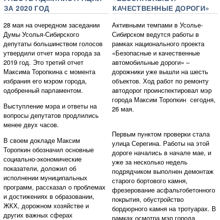
ЗА 2020 ГОД
КАЧЕСТВЕННЫЕ ДОРОГИ»
28 мая на очередном заседании
Активными темпами в Усолье-
Думы Усолья-Сибирского
Сибирском ведутся работы в
депутаты большинством голосов
рамках национального проекта
утвердили отчет мэра города за
«Безопасные и качественные
2019 год. Это третий отчет
автомобильные дороги» –
Максима Торопкина с момента
дорожники уже вышли на шесть
избрания его мэром города,
объектов. Ход работ по ремонту
одобренный парламентом.
автодорог проинспектировал мэр
города Максим Торопкин сегодня,
Выступление мэра и ответы на
26 мая.
вопросы депутатов продлились
менее двух часов.
Первым пунктом проверки стала
В своем докладе Максим
улица Серегина. Работы на этой
Торопкин обозначил основные
дороге начались в начале мае, и
социально-экономические
уже за несколько недель
показатели, доложил об
подрядчиком выполнен демонтаж
исполнении муниципальных
старого бортового камня,
программ, рассказал о проблемах
фрезерование асфальтобетонного
и достижениях в образовании,
покрытия, обустройство
ЖКХ, дорожном хозяйстве и
бордюрного камня на тротуарах. В
других важных сферах
рамках осмотра мэр города