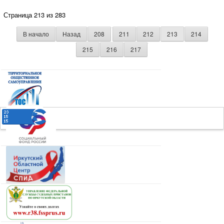
Страница 213 из 283
В начало
Назад
208
211
212
213
214
215
216
217