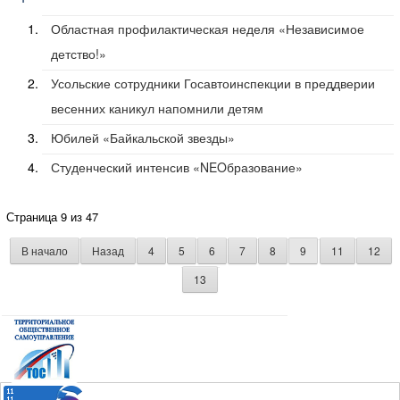
Областная профилактическая неделя «Независимое
детство!»
Усольские сотрудники Госавтоинспекции в преддверии
весенних каникул напомнили детям
Юбилей «Байкальской звезды»
Студенческий интенсив «NEOбразование»
Страница 9 из 47
В начало
Назад
4
5
6
7
8
9
11
12
13