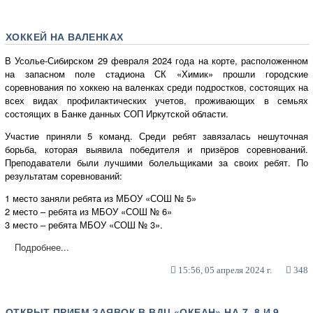
ХОККЕЙ НА ВАЛЕНКАХ
В Усолье-Сибирском 29 февраля 2024 года на корте, расположенном
на запасном поле стадиона СК «Химик» прошли городские
соревнования по хоккею на валенках среди подростков, состоящих на
всех видах профилактических учетов, проживающих в семьях
состоящих в Банке данных СОП Иркутской области.
Участие приняли 5 команд. Среди ребят завязалась нешуточная
борьба, которая выявила победителя и призёров соревнований.
Преподаватели были лучшими болельщиками за своих ребят. По
результатам соревнований:
1 место заняли ребята из МБОУ «СОШ № 5»
2 место – ребята из МБОУ «СОШ № 6»
3 место – ребята МБОУ «СОШ № 3».
Подробнее...
15:56, 05 апреля 2024 г.
348
ОТКРЫТ ПРИЕМ ЗАЯВОК В ВДЦ «ОКЕАН» НА 7, 8 И 9