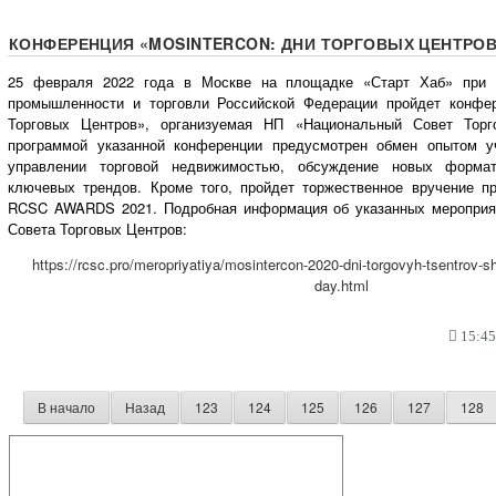
КОНФЕРЕНЦИЯ «MOSINTERCON: ДНИ ТОРГОВЫХ ЦЕНТРО
25 февраля 2022 года в Москве на площадке «Старт Хаб» при 
промышленности и торговли Российской Федерации пройдет конфер
Торговых Центров», организуемая НП «Национальный Совет Торг
программой указанной конференции предусмотрен обмен опытом у
управлении торговой недвижимостью, обсуждение новых форма
ключевых трендов. Кроме того, пройдет торжественное вручение п
RCSC AWARDS 2021. Подробная информация об указанных мероприя
Совета Торговых Центров:
https://rcsc.pro/meropriyatiya/mosintercon-2020-dni-torgovyh-tsentrov-s
day.html
15:45,
В начало
Назад
123
124
125
126
127
128