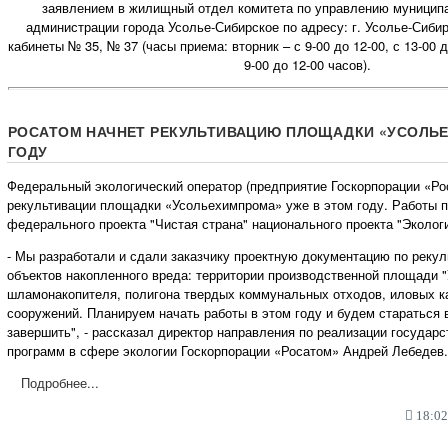
заявлением в жилищный отдел комитета по управлению муници
администрации города Усолье-Сибирское по адресу: г. Усолье-Сибирс
кабинеты № 35, № 37 (часы приема: вторник – с 9-00 до 12-00, с 13-00 д
9-00 до 12-00 часов).
РОСАТОМ НАЧНЕТ РЕКУЛЬТИВАЦИЮ ПЛОЩАДКИ «УСОЛЬЕ
ГОДУ
Федеральный экологический оператор (предприятие Госкорпорации «Рос
рекультивации площадки «Усольехимпрома» уже в этом году. Работы п
федерального проекта "Чистая страна" национального проекта "Экологи
- Мы разработали и сдали заказчику проектную документацию по реку
объектов накопленного вреда: территории производственной площади 
шламонакопителя, полигона твердых коммунальных отходов, иловых к
сооружений. Планируем начать работы в этом году и будем стараться в
завершить", - рассказал директор направления по реализации государ
программ в сфере экологии Госкорпорации «Росатом» Андрей Лебедев.
Подробнее...
18:02,