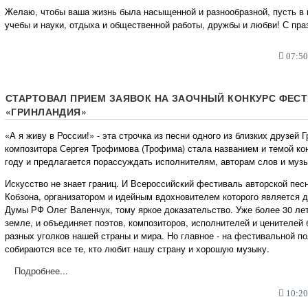
Желаю, чтобы ваша жизнь была насыщенной и разнообразной, пусть в 
учебы и науки, отдыха и общественной работы, дружбы и любви! С пра
07:50,
СТАРТОВАЛ ПРИЕМ ЗАЯВОК НА ЗАОЧНЫЙ КОНКУРС ФЕС
«ГРИНЛАНДИЯ»
«А я живу в России!» - эта строчка из песни одного из близких друзей 
композитора Сергея Трофимова (Трофима) стала названием и темой кон
году и предлагается порассуждать исполнителям, авторам слов и муз
Искусство не знает границ. И Всероссийский фестиваль авторской пес
Кобзона, организатором и идейным вдохновителем которого является 
Думы РФ Олег Валенчук, тому яркое доказательство. Уже более 30 лет
земле, и объединяет поэтов, композиторов, исполнителей и ценителей 
разных уголков нашей страны и мира. Но главное - на фестивальной п
собираются все те, кто любит нашу страну и хорошую музыку.
Подробнее...
10:20,