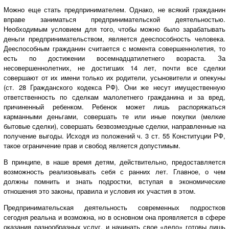
Можно еще стать предпринимателем. Однако, не всякий гражданин
вправе заниматься предпринимательской деятельностью.
Необходимым условием для того, чтобы можно было зарабатывать
деньги предпринимательством, является дееспособность человека.
Дееспособным гражданин считается с момента совершеннолетия, то
есть по достижении восемнадцатилетнего возраста. За
несовершеннолетних, не достигших 14 лет, почти все сделки
совершают от их имени только их родители, усыновители и опекуны
(ст. 28 Гражданского кодекса РФ). Они же несут имущественную
ответственность по сделкам малолетнего гражданина и за вред,
причиненный ребенком. Ребенок может лишь распоряжаться
карманными деньгами, совершать те или иные покупки (мелкие
бытовые сделки), совершать безвозмездные сделки, направленные на
получение выгоды. Исходя из положений ч. 3 ст. 55 Конституции РФ,
такое ограничение прав и свобод является допустимым.
В принципе, в наше время детям, действительно, предоставляется
возможность реализовывать себя с ранних лет. Главное, о чем
должны помнить и знать подростки, вступая в экономические
отношения это законы, правила и условия их участия в этом.
Предпринимательская деятельность современных подростков
сегодня реальна и возможна, но в основном она проявляется в сфере
оказания разнообразных услуг, и начинать свое «дело» готовы лишь