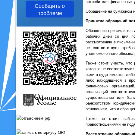
потребителя финансовых у
Сообщить о
Обращение на бумажном н
проблеме
Принятие обращений пот
Обращения принимаются и
рабочих дней со дня по
рассмотрению в письменн
не соответствует требо
уполномоченного обязана 
Также стоит учесть, что
которые не соответствуют
если в суде имеется либо
либо находящиеся в про
финансовых организаций
организаций соответств
существование или был
банкротством юридическ
основаниям, что и обращ
Также не стоит забыв
правоотношениями не под
Рассмотрение обращени