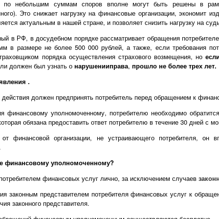
ы по небольшим суммам споров вполне могут быть решены в рамк
ого). Это снижает нагрузку на финансовые организации, экономит из
ляется актуальным в нашей стране, и позволяет снизить нагрузку на су
ый в РФ, в досудебном порядке рассматривает обращения потребителе
мм в размере не более 500 000 рублей, а также, если требования по
траховщиком порядка осуществления страхового возмещения, но
есл
или должен был узнать о
нарушении
права
,
прошло не более трех лет.
явления .
о действия должен предпринять потребитель перед обращением к финан
я финансовому уполномоченному, потребителю необходимо обратится
которая обязана предоставить ответ потребителю в течение 30 дней с м
 от финансовой организации, не устраивающего потребителя, он в
.
ие финансовому уполномоченному?
потребителем финансовых услуг лично, за исключением случаев
закон
ия законным представителем потребителя финансовых услуг к обраще
ия законного представителя.
 обращений финансовым уполномоченным осуществляются бесплатно.