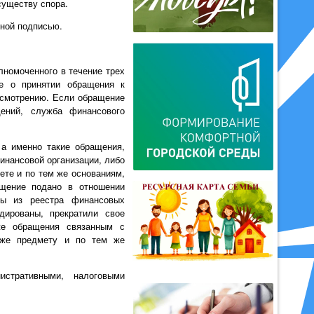
существу спора.
ной подписью.
номоченного в течение трех
ие о принятии обращения к
ссмотрению. Если обращение
ений, служба финансового
 а именно такие обращения,
инансовой организации, либо
ете и по тем же основаниям,
щение подано в отношении
ены из реестра финансовых
дированы, прекратили свое
же обращения связанным с
 же предмету и по тем же
стративными, налоговыми