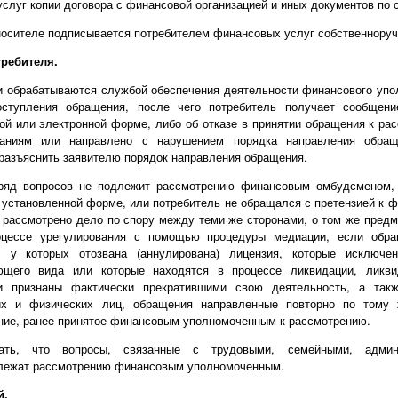
слуг копии договора с финансовой организацией и иных документов по 
осителе подписывается потребителем финансовых услуг собственноруч
ребителя.
 обрабатываются службой обеспечения деятельности финансового упол
ступления обращения, после чего потребитель получает сообщен
ой или электронной форме, либо об отказе в принятии обращения к ра
ваниям или направлено с нарушением порядка направления обращ
разъяснить заявителю порядок направления обращения.
 ряд вопросов не подлежит рассмотрению финансовым омбудсменом,
 установленной форме, или потребитель не обращался с претензией к ф
 рассмотрено дело по спору между теми же сторонами, о том же предм
цессе урегулирования с помощью процедуры медиации, если обра
, у которых отозвана (аннулирована) лицензия, которые исключ
ующего вида или которые находятся в процессе ликвидации, ликви
и признаны фактически прекратившими свою деятельность, а так
их и физических лиц, обращения направленные повторно по тому
ение, ранее принятое финансовым уполномоченным к рассмотрению.
ать, что вопросы, связанные с трудовыми, семейными, админи
лежат рассмотрению финансовым уполномоченным.
й.