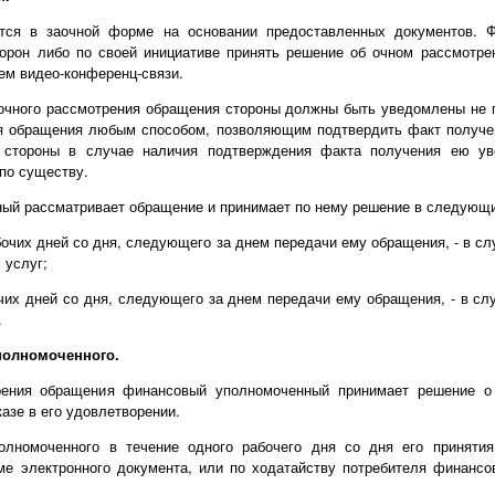
тся в заочной форме на основании предоставленных документов. 
торон либо по своей инициативе принять решение об очном рассмотре
ем видео-конференц-связи.
 очного рассмотрения обращения стороны должны быть уведомлены не п
я обращения любым способом, позволяющим подтвердить факт получе
о стороны в случае наличия подтверждения факта получения ею ув
по существу.
ый рассматривает обращение и принимает по нему решение в следующи
абочих дней со дня, следующего за днем передачи ему обращения, - в с
 услуг;
очих дней со дня, следующего за днем передачи ему обращения, - в с
.
полномоченного.
рения обращения финансовый уполномоченный принимает решение о
азе в его удовлетворении.
олномоченного в течение одного рабочего дня со дня его принятия
е электронного документа, или по ходатайству потребителя финансо