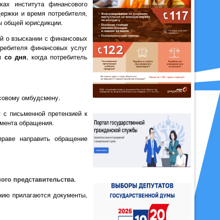
ах института финансового
держки и время потребителя,
ды общей юрисдикции.
й о взыскании с финансовых
требителя финансовых услуг
и со дня
, когда потребитель
совому омбудсмену.
 с письменной претензией к
омента обращения.
праве направить обращение
ного представительства
.
нию прилагаются документы,