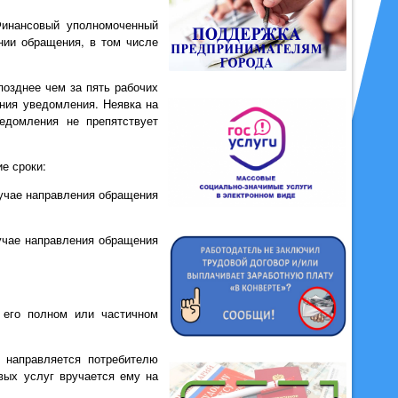
Финансовый уполномоченный
нии обращения, в том числе
озднее чем за пять рабочих
ния уведомления. Неявка на
едомления не препятствует
е сроки:
лучае направления обращения
лучае направления обращения
 его полном или частичном
 направляется потребителю
вых услуг вручается ему на