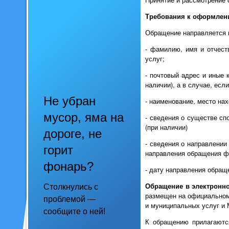
Требования к оформлен
Обращение направляется в
- фамилию, имя и отчест
услуг;
- почтовый адрес и иные 
наличии), а в случае, ес
Не убран
- наименование, место на
мусор, яма на
- сведения о существе сп
(при наличии)
дороге, не
- сведения о направлении
горит
направления обращения ф
фонарь?
- дату направления обращ
Обращение в электронн
Столкнулись с
размещен на официальном 
проблемой —
и муниципальных услуг и
сообщите о ней!
К обращению прилагаются