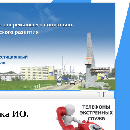
я опережающего социально-
ского развития