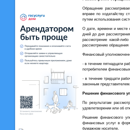
Обращение рассматривае
вправе по ходатайству с
путем использования сист
О дате, времени и месте
дней до дня рассмотрени
рассмотрение какой-либ
рассмотрению обращения 
Финансовый уполномоченн
- в течение пятнадцати р
потребителем финансовых
- в течение тридцати раб
законным представителем
Решение финансового у
По результатам рассмот
удовлетворении или об отк
Решение финансового уп
финансовых услуг в форм
бумажном носителе.