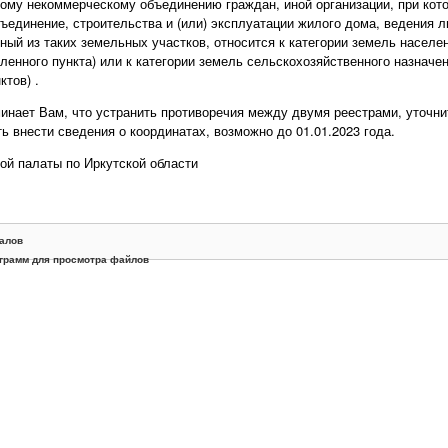
ому некоммерческому объединению граждан, иной организации, при кот
бъединение, строительства и (или) эксплуатации жилого дома, ведения л
ный из таких земельных участков, относится к категории земель населе
ленного пункта) или к категории земель сельскохозяйственного назначе
тов) .
инает Вам, что устранить противоречия между двумя реестрами, уточн
ть внести сведения о координатах, возможно до 01.01.2023 года.
й палаты по Иркутской области
алов
грамм для просмотра файлов