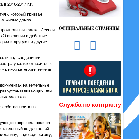
 в 2016-2017 г.г.
тия», который призван
ных жилых домов.
строительный кодекс, Лесной
 «О введении в действие
ории в другую» и другие
мости над сведениями
еестра участок относится к
- к иной категории земель,
 документах на земельные
 правоустанавливающих или
ных участков.
Служба по контракту
о собственности на
едующего перехода прав на
доставленный не для целей
ражданину, садоводческому,