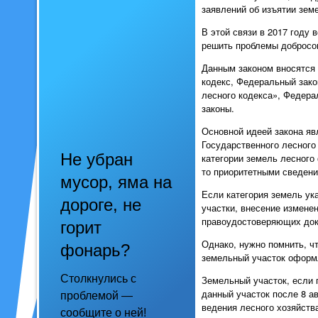
заявлений об изъятии земе
В этой связи в 2017 году
решить проблемы добросов
Данным законом вносятся 
кодекс, Федеральный зако
лесного кодекса», Федера
законы.
Основной идеей закона яв
Государственного лесного 
Не убран
категории земель лесного
то приоритетными сведени
мусор, яма на
Если категория земель ук
дороге, не
участки, внесение измене
правоудостоверяющих док
горит
Однако, нужно помнить, ч
фонарь?
земельный участок оформл
Столкнулись с
Земельный участок, если п
данный участок после 8 ав
проблемой —
ведения лесного хозяйств
сообщите о ней!