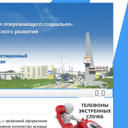
я опережающего социально-
ского развития
сь с проблемой оформления
громное количество исковых