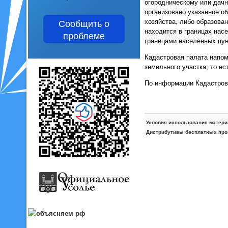
огородническому или дачн
организовано указанное о
хозяйства, либо образован
Сообщить о
находится в границах насе
проблеме
границами населенных пунк
Кадастровая палата напом
земельного участка, то ес
По информации Кадастрово
Условия использования матери
Дистрибутивы бесплатных про