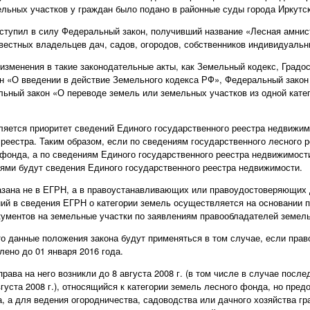
льных участков у граждан было подано в районные суды города Иркутска
 вступил в силу Федеральный закон, получивший название «Лесная амнис
естных владельцев дач, садов, огородов, собственников индивидуаль
изменения в такие законодательные акты, как Земельный кодекс, Градо
н «О введении в действие Земельного кодекса РФ», Федеральный закон
льный закон «О переводе земель или земельных участков из одной катег
ляется приоритет сведений Единого государственного реестра недвижи
реестра. Таким образом, если по сведениям государственного лесного р
 фонда, а по сведениям Единого государственного реестра недвижимости 
ями будут сведения Единого государственного реестра недвижимости.
азана не в ЕГРН, а в правоустанавливающих или правоудостоверяющих
ний в сведения ЕГРН о категории земель осуществляется на основании
ументов на земельные участки по заявлениям правообладателей земель
то данные положения закона будут применяться в том случае, если прав
ено до 01 января 2016 года.
рава на него возникли до 8 августа 2008 г. (в том числе в случае посл
густа 2008 г.), относящийся к категории земель лесного фонда, но пре
а, а для ведения огородничества, садоводства или дачного хозяйства г