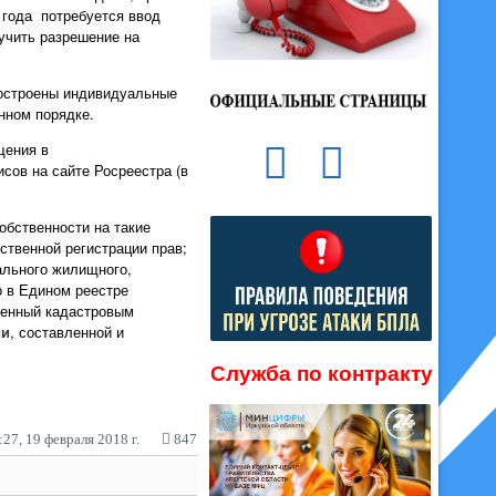
8 года потребуется ввод
учить разрешение на
построены индивидуальные
нном порядке.
щения в
ов на сайте Росреестра (в
обственности на такие
ственной регистрации прав;
ального жилищного,
о в Едином реестре
ленный кадастровым
ии
, составленной и
Служба по контракту
27, 19 февраля 2018 г.
847