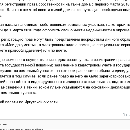
ля регистрации права собственности на такие дома с первого марта 201
ию. Для того же чтоб ввести жилой дом в эксплуатацию необходимо пол
.
вая палата напоминает собственникам земельных участков, на которых 
и до 1 марта 2018 года оформить свои объекты недвижимости в упроще
 регистрацию прав могут быть представлены посредствам личного обра
р «Мои документы», в электронном виде с помощью специальных сервис
нете правообладателя») или по почте.
новременного осуществления кадастрового учета и регистрации права с
ата государственной пошлины;
заявление
о кадастровом учете и государ
умент на земельный участок, на котором расположен объект индивиду
яется в том случае, если ранее право на него не было зарегистрирован
кий план объекта индивидуального жилищного строительства, подготов
ае сведения в техническом плане указываются на основании
декларац
 земельного участка.
й палаты по Иркутской области
15:
алов
грамм для просмотра файлов