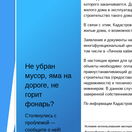
которого заканчивается. Д
жилого дома в эксплуатац
строительство такого дома
В связи с этим, Кадастро
жилые дома, о возможност
Заявления и документы на
многофункциональный цент
том числе в «Личном каби
В настоящее время для од
Не убран
объекты необходимо: опл
правоустанавливающий док
мусор, яма на
строительства (предоставл
недвижимости) и техничес
дороге, не
инженером. В данном случ
горит
заверенной собственником
фонарь?
По информации Кадастрово
Столкнулись с
проблемой —
Условия использования матери
сообщите о ней!
Дистрибутивы бесплатных про