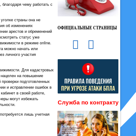
, благодаря чему работать с
уголке страны она не
ния об изменениях
ении арестов и обременений
осмотреть статус уже
вижимости в режиме online.
та можно начать или
ез личного участия
движимости. Для кадастровых
 нацелен на повышение
й проверки подготовленных
ии и исправлении ошибок в
кабинет в своей работе,
неры могут избежать
Служба по контракту
льности.
потребуется лишь учетная