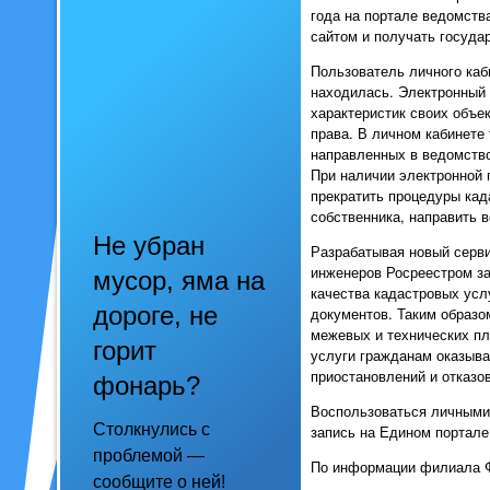
года на портале ведомства
сайтом и получать госуда
Пользователь личного каб
находилась. Электронный 
характеристик своих объе
права. В личном кабинете
направленных в ведомство
При наличии электронной 
прекратить процедуры кад
собственника, направить 
Не убран
Разрабатывая новый серви
инженеров Росреестром за
мусор, яма на
качества кадастровых усл
дороге, не
документов. Таким образо
межевых и технических пл
горит
услуги гражданам оказыва
приостановлений и отказо
фонарь?
Воспользоваться личными
Столкнулись с
запись на Едином портале г
проблемой —
По информации филиала Ф
сообщите о ней!