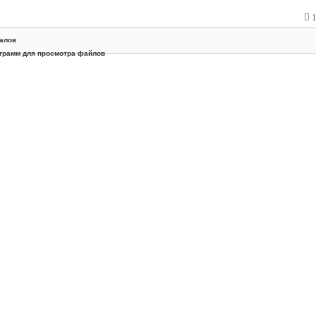
1
алов
грамм для просмотра файлов