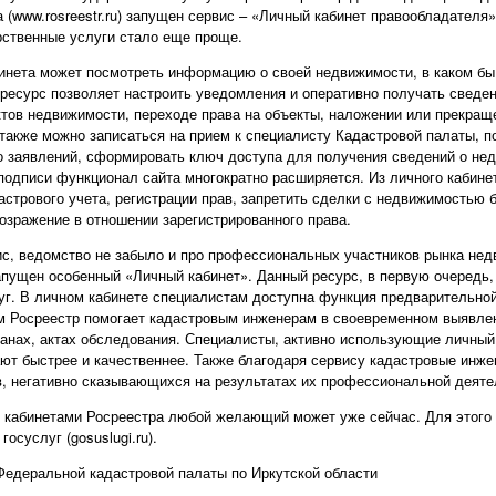
 (www.rosreestr.ru) запущен сервис – «Личный кабинет правообладателя»
рственные услуги стало еще проще.
инета может посмотреть информацию о своей недвижимости, в каком бы 
ресурс позволяет настроить уведомления и оперативно получать сведе
ктов недвижимости, переходе права на объекты, наложении или прекращ
 также можно записаться на прием к специалисту Кадастровой палаты, п
 заявлений, сформировать ключ доступа для получения сведений о нед
подписи функционал сайта многократно расширяется. Из личного кабине
астрового учета, регистрации прав, запретить сделки с недвижимостью б
возражение в отношении зарегистрированного права.
с, ведомство не забыло и про профессиональных участников рынка не
пущен особенный «Личный кабинет». Данный ресурс, в первую очередь,
уг. В личном кабинете специалистам доступна функция предварительно
м Росреестр помогает кадастровым инженерам в своевременном выявлен
анах, актах обследования. Специалисты, активно использующие личный 
ют быстрее и качественнее. Также благодаря сервису кадастровые инже
в, негативно сказывающихся на результатах их профессиональной деяте
 кабинетами Росреестра любой желающий может уже сейчас. Для этого 
осуслуг (gosuslugi.ru).
едеральной кадастровой палаты по Иркутской области