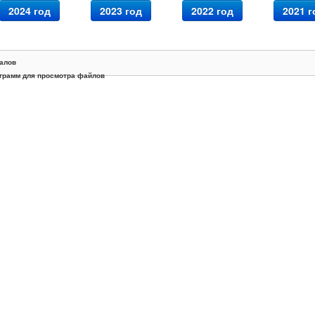
2024 год
2023 год
2022 год
2021 г
алов
грамм для просмотра файлов