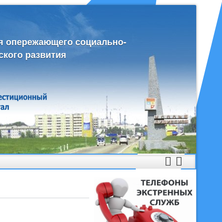
я опережающего социально-
ского развития