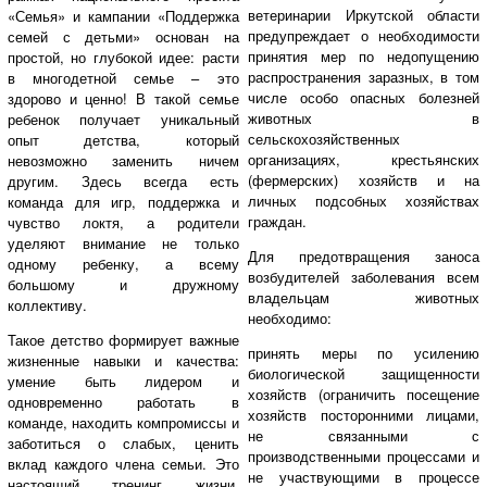
ветеринарии Иркутской области
«Семья» и кампании «Поддержка
предупреждает о необходимости
семей с детьми» основан на
принятия мер по недопущению
простой, но глубокой идее: расти
распространения заразных, в том
в многодетной семье – это
числе особо опасных болезней
здорово и ценно! В такой семье
животных в
ребенок получает уникальный
сельскохозяйственных
опыт детства, который
организациях, крестьянских
невозможно заменить ничем
(фермерских) хозяйств и на
другим. Здесь всегда есть
личных подсобных хозяйствах
команда для игр, поддержка и
граждан.
чувство локтя, а родители
уделяют внимание не только
Для предотвращения заноса
одному ребенку, а всему
возбудителей заболевания всем
большому и дружному
владельцам животных
коллективу.
необходимо:
Такое детство формирует важные
принять меры по усилению
жизненные навыки и качества:
биологической защищенности
умение быть лидером и
хозяйств (ограничить посещение
одновременно работать в
хозяйств посторонними лицами,
команде, находить компромиссы и
не связанными с
заботиться о слабых, ценить
производственными процессами и
вклад каждого члена семьи. Это
не участвующими в процессе
настоящий тренинг жизни,