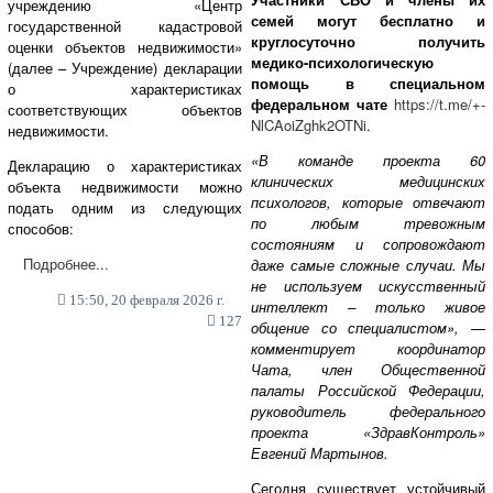
учреждению «Центр
семей могут бесплатно и
государственной кадастровой
круглосуточно получить
оценки объектов недвижимости»
медико-психологическую
(далее – Учреждение) декларации
помощь в специальном
о характеристиках
федеральном чате
https://t.me/+-
соответствующих объектов
NlCAoiZghk2OTNi
.
недвижимости.
«В команде проекта 60
Декларацию о характеристиках
клинических медицинских
объекта недвижимости можно
психологов, которые отвечают
подать одним из следующих
по любым тревожным
способов:
состояниям и сопровождают
Подробнее...
даже самые сложные случаи. Мы
не используем искусственный
15:50, 20 февраля 2026 г.
интеллект – только живое
127
общение со специалистом», —
комментирует координатор
Чата, член Общественной
палаты Российской Федерации,
руководитель федерального
проекта «ЗдравКонтроль»
Евгений Мартынов.
Сегодня существует устойчивый