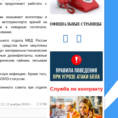
ии продолжают работать с
ам оказывают волонтеры и
 автотранспорте врачей на
в в ковидные госпитали,
ование.
льного отдела МВД России
е средства были закуплены
а» материально-технические
нные дезинфектанты, кожные
рические чайники, питьевая
усную инфекцию. Кроме того,
COVID-статусом.
твенного совета при отделе
Служба по контракту
12, 12 ноября 2020 г.
5798