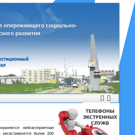
я опережающего социально-
ского развития
раняется неблагоприятная
 регистрируется более 200