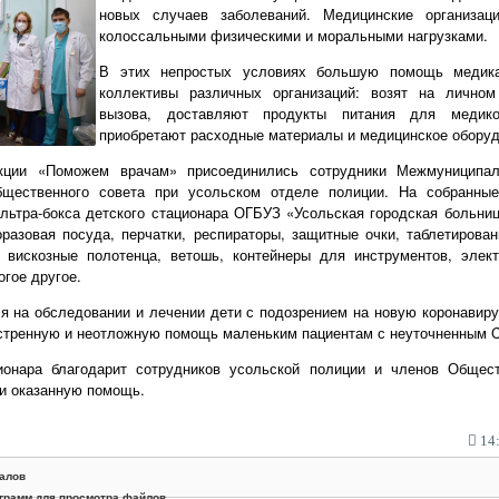
новых случаев заболеваний. Медицинские организац
колоссальными физическими и моральными нагрузками.
В этих непростых условиях большую помощь медик
коллективы различных организаций: возят на личном
вызова, доставляют продукты питания для медико
приобретают расходные материалы и медицинское оборуд
акции «Поможем врачам» присоединились сотрудники Межмуниципа
щественного совета при усольском отделе полиции. На собранны
льтра-бокса детского стационара ОГБУЗ «Усольская городская больниц
оразовая посуда, перчатки, респираторы, защитные очки, таблетирова
 вискозные полотенца, ветошь, контейнеры для инструментов, элект
огое другое.
я на обследовании и лечении дети с подозрением на новую коронавир
кстренную и неотложную помощь маленьким пациентам с неуточненным 
ионара благодарит сотрудников усольской полиции и членов Общес
 и оказанную помощь.
14:
алов
грамм для просмотра файлов