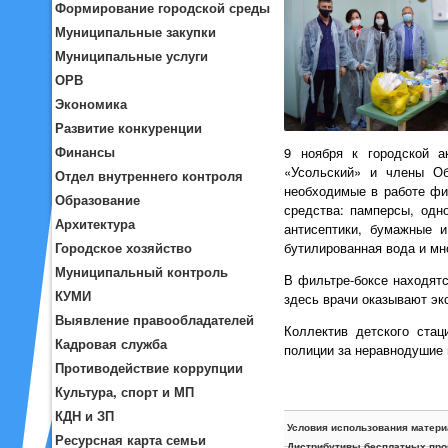
Формирование городской среды
Муниципальные закупки
Муниципальные услуги
ОРВ
Экономика
Развитие конкуренции
Финансы
9 ноября к городской 
«Усольский» и члены Об
Отдел внутреннего контроля
необходимые в работе фи
Образование
средства: памперсы, одн
Архитектура
антисептики, бумажные и
бутилированная вода и мн
Городское хозяйство
Муниципальный контроль
В фильтре-боксе находятс
КУМИ
здесь врачи оказывают э
Выявление правообладателей
Коллектив детского стац
Кадровая служба
полиции за неравнодушие
Противодействие коррупции
Культура, спорт и МП
КДН и ЗП
Условия использования матери
Ресурсная карта семьи
Дистрибутивы бесплатных про