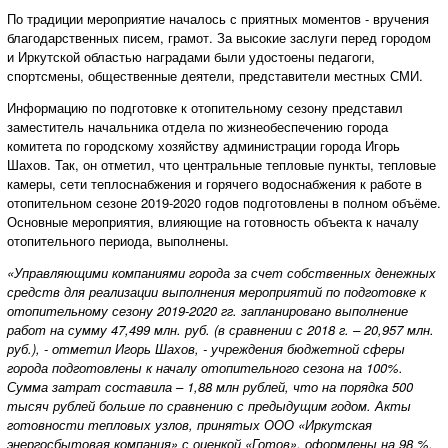
По традиции мероприятие началось с приятных моментов - вручения
благодарственных писем, грамот. За высокие заслуги перед городом
и Иркутской областью наградами были удостоены педагоги,
спортсмены, общественные деятели, представители местных СМИ.
Информацию по подготовке к отопительному сезону представил
заместитель начальника отдела по жизнеобеспечению города
комитета по городскому хозяйству администрации города Игорь
Шахов. Так, он отметил, что центральные тепловые пункты, тепловые
камеры, сети теплоснабжения и горячего водоснабжения к работе в
отопительном сезоне 2019-2020 годов подготовлены в полном объёме.
Основные мероприятия, влияющие на готовность объекта к началу
отопительного периода, выполнены.
«Управляющими компаниями города за счет собственных денежных
средств для реализации выполнения мероприятий по подготовке к
отопительному сезону 2019-2020 гг. запланировано выполнение
работ на сумму 47,499 млн. руб. (в сравнении с 2018 г. – 20,957 млн.
руб.), - отметил Игорь Шахов, - учреждения бюджетной сферы
города подготовлены к началу отопительного сезона на 100%.
Сумма затрат составила – 1,88 млн рублей, что на порядка 500
тысяч рублей больше по сравнению с предыдущим годом. Акты
готовности тепловых узлов, принятых ООО «Иркутская
энергосбытовая компания» с оценкой «Готов», оформлены на 98 %.