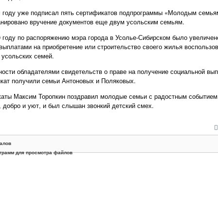
м году уже подписал пять сертификатов подпрограммы «Молодым семьям
анировано вручение документов еще двум усольским семьям.
19 году по распоряжению мэра города в Усолье-Сибирском было увеличен
выплатами на приобретение или строительство своего жилья воспользов
 усольских семей.
ности обладателями свидетельств о праве на получение социальной вы
кат получили семьи Антоновых и Поляковых.
каты Максим Торопкин поздравил молодые семьи с радостным событием,
, добро и уют, и был слышан звонкий детский смех.
алов
грамм для просмотра файлов