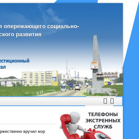
я опережающего социально-
ского развития
ржественно вручил мэр