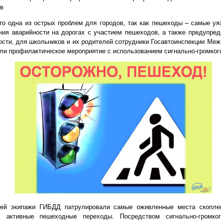
тв
то одна из острых проблем для городов, так как пешеходы – самые уя
ния аварийности на дорогах с участием пешеходов, а также предупред
ости, для школьников и их родителей сотрудники Госавтоинспекции Ме
ли профилактическое мероприятие с использованием сигнально-громког
ней экипажи ГИБДД патрулировали самые оживленные места скопле
 активные пешеходные переходы. Посредством сигнально-громког