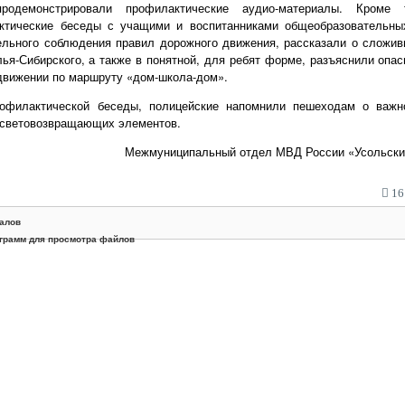
родемонстрировали профилактические аудио-материалы. Кроме 
ктические беседы с учащими и воспитанниками общеобразовательных
ельного соблюдения правил дорожного движения, рассказали о сложив
лья-Сибирского, а также в понятной, для ребят форме, разъяснили опас
 движении по маршруту «дом-школа-дом».
офилактической беседы, полицейские напомнили пешеходам о важн
 световозвращающих элементов.
Межмуниципальный отдел МВД России «Усольск
16:
алов
грамм для просмотра файлов