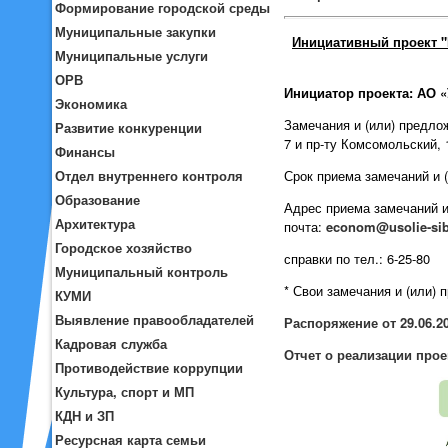
Формирование городской среды
Муниципальные закупки
Инициативный проект "Б
Муниципальные услуги
ОРВ
Инициатор проекта: АО 
Экономика
Замечания и (или) предлож
Развитие конкуренции
7 и пр-ту Комсомольский,
Финансы
Срок приема замечаний и 
Отдел внутреннего контроля
Образование
Адрес приема замечаний и 
Архитектура
почта:
econom@usolie-sib
Городское хозяйство
справки по тел.: 6-25-80
Муниципальный контроль
* Свои замечания и (или)
КУМИ
Выявление правообладателей
Распоряжение от 29.06.2
Кадровая служба
Отчет о реализации прое
Противодействие коррупции
Культура, спорт и МП
КДН и ЗП
Ресурсная карта семьи