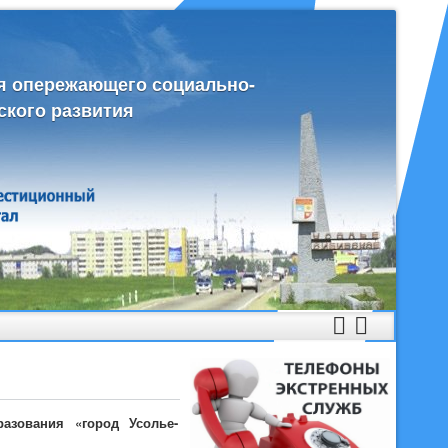
я опережающего социально-
ского развития
азования «город Усолье-