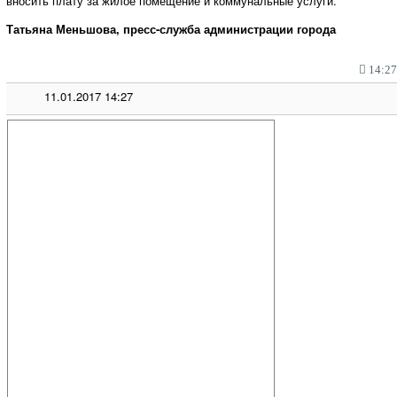
вносить плату за жилое помещение и коммунальные услуги.
Татьяна Меньшова, пресс-служба администрации города
14:27,
11.01.2017 14:27