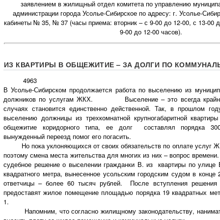
заявлением в жилищный отдел комитета по управлению муници
администрации города Усолье-Сибирское по адресу: г. Усолье-Сибирс
кабинеты № 35, № 37 (часы приема: вторник – с 9-00 до 12-00, с 13-00 д
9-00 до 12-00 часов).
ИЗ КВАРТИРЫ В ОБЩЕЖИТИЕ – ЗА ДОЛГИ ПО КОММУНА
4963
В Усолье-Сибирском продолжается работа по выселению из муницип
должников по услугам ЖКХ. Выселение – это всегда крайняя
случаях становится единственно действенной. Так, в прошлом го
выселению должницы из трехкомнатной крупногабаритной квартир
общежитие коридорного типа, ее долг составлял порядка 300
вынужденный переезд помог его погасить.
Но пока уклоняющихся от своих обязательств по оплате услуг ЖК
поэтому смена места жительства для многих из них – вопрос времени
судебное решение о выселении гражданки В. из квартиры по улице 
квадратного метра, вынесенное усольским городским судом в конце 
ответчицы – более 60 тысяч рублей. После вступления решени
предоставят жилое помещение площадью порядка 19 квадратных мет
1.
Напомним, что согласно жилищному законодательству, нанимате